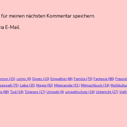
 für meinen nächsten Kommentar speichern.
a E-Mail.
orism
(15)
comic
(6)
Divers
(10)
Empathie
(46)
Familie
(70)
Fantasie
(86)
Freund
esespaß
(75)
Liebe
(35)
Magie
(92)
Miteinander
(51)
Mitmachbuch
(34)
Multikultu
re
(86)
Tod
(16)
Toleranz
(17)
Umwelt
(6)
umweltschutz
(16)
Unterricht
(27)
Vielf