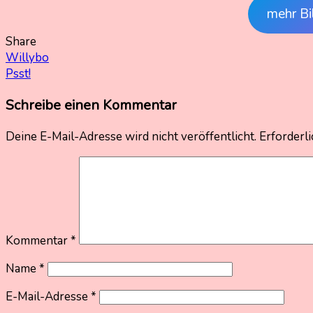
mehr Bi
Share
Beitragsnavigation
Willybo
Psst!
Schreibe einen Kommentar
Deine E-Mail-Adresse wird nicht veröffentlicht.
Erforderli
Kommentar
*
Name
*
E-Mail-Adresse
*