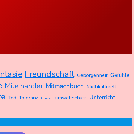
Freundschaft
ntasie
Gefühle
Geborgenheit
e
Miteinander
Mitmachbuch
Multikulturell
re
Unterricht
Tod
Toleranz
umweltschutz
Umwelt