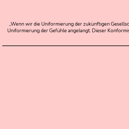
28.
Nadine
April
Kammer
2022
28.
„Wenn wir die Uniformierung der zukünftigen Gesellsc
April
Uniformierung der Gefühle angelangt. Dieser Konformis
2022