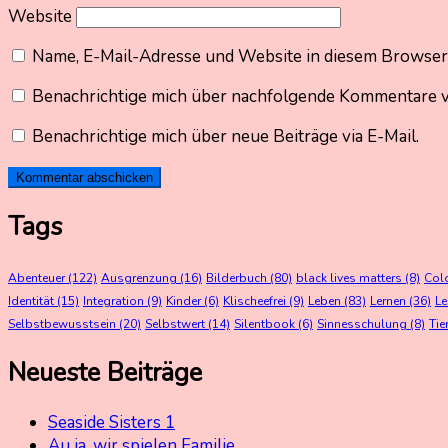
Website
Name, E-Mail-Adresse und Website in diesem Browser
Benachrichtige mich über nachfolgende Kommentare vi
Benachrichtige mich über neue Beiträge via E-Mail.
Tags
Abenteuer
(122)
Ausgrenzung
(16)
Bilderbuch
(80)
black lives matters
(8)
Col
Identität
(15)
Integration
(9)
Kinder
(6)
Klischeefrei
(9)
Leben
(83)
Lernen
(36)
L
Selbstbewusstsein
(20)
Selbstwert
(14)
Silentbook
(6)
Sinnesschulung
(8)
Tie
Neueste Beiträge
Seaside Sisters 1
Au ja, wir spielen Familie