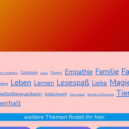
Fa
Familie
Empathie
Colorism
Divers
ves matters
comic
Magi
Leben
Lesespaß
Lernen
Liebe
efrei
Tie
Selbstbewusstsein
Selbstwert
Sinnesschulung
Silentbook
enhalt
weitere Themen findet ihr hier: