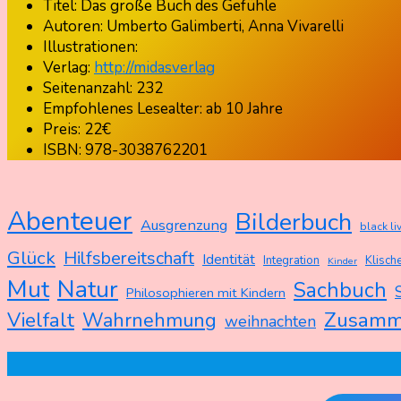
Titel: Das große Buch des Gefühle
Autoren: Umberto Galimberti, Anna Vivarelli
Illustrationen:
Verlag:
http://midasverlag
Seitenanzahl: 232
Empfohlenes Lesealter: ab 10 Jahre
Preis: 22€
ISBN: 978-3038762201
Abenteuer
Bilderbuch
Ausgrenzung
black li
Glück
Hilfsbereitschaft
Identität
Integration
Klische
Kinder
Mut
Natur
Sachbuch
Philosophieren mit Kindern
Zusamm
Vielfalt
Wahrnehmung
weihnachten