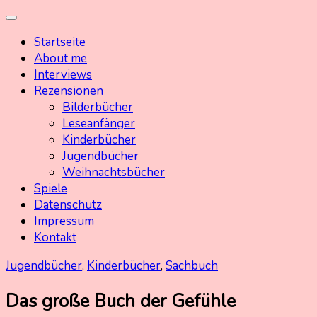
Skip
Kinderbuchschatz.de
Kinderbücher mit Herz
to
Startseite
content
About me
Interviews
Rezensionen
Bilderbücher
Leseanfänger
Kinderbücher
Jugendbücher
Weihnachtsbücher
Spiele
Datenschutz
Impressum
Kontakt
Jugendbücher
,
Kinderbücher
,
Sachbuch
Das große Buch der Gefühle