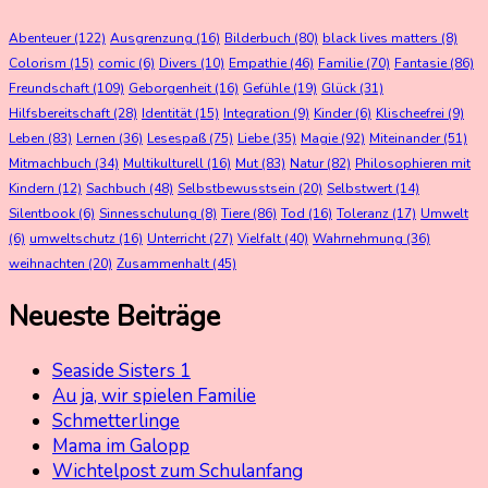
Abenteuer
(122)
Ausgrenzung
(16)
Bilderbuch
(80)
black lives matters
(8)
Colorism
(15)
comic
(6)
Divers
(10)
Empathie
(46)
Familie
(70)
Fantasie
(86)
Freundschaft
(109)
Geborgenheit
(16)
Gefühle
(19)
Glück
(31)
Hilfsbereitschaft
(28)
Identität
(15)
Integration
(9)
Kinder
(6)
Klischeefrei
(9)
Leben
(83)
Lernen
(36)
Lesespaß
(75)
Liebe
(35)
Magie
(92)
Miteinander
(51)
Mitmachbuch
(34)
Multikulturell
(16)
Mut
(83)
Natur
(82)
Philosophieren mit
Kindern
(12)
Sachbuch
(48)
Selbstbewusstsein
(20)
Selbstwert
(14)
Silentbook
(6)
Sinnesschulung
(8)
Tiere
(86)
Tod
(16)
Toleranz
(17)
Umwelt
(6)
umweltschutz
(16)
Unterricht
(27)
Vielfalt
(40)
Wahrnehmung
(36)
weihnachten
(20)
Zusammenhalt
(45)
Neueste Beiträge
Seaside Sisters 1
Au ja, wir spielen Familie
Schmetterlinge
Mama im Galopp
Wichtelpost zum Schulanfang