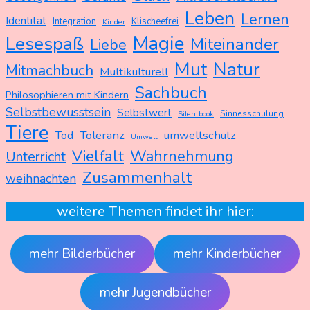
Leben
Lernen
Identität
Integration
Klischeefrei
Kinder
Magie
Lesespaß
Miteinander
Liebe
Mut
Natur
Mitmachbuch
Multikulturell
Sachbuch
Philosophieren mit Kindern
Selbstbewusstsein
Selbstwert
Sinnesschulung
Silentbook
Tiere
Tod
Toleranz
umweltschutz
Umwelt
Vielfalt
Wahrnehmung
Unterricht
Zusammenhalt
weihnachten
weitere Themen findet ihr hier:
mehr Bilderbücher
mehr Kinderbücher
mehr Jugendbücher