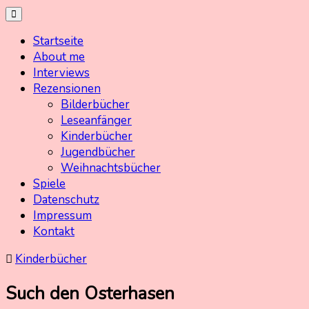
Skip
Kinderbuchschatz.de
Kinderbücher mit Herz
to
Startseite
content
About me
Interviews
Rezensionen
Bilderbücher
Leseanfänger
Kinderbücher
Jugendbücher
Weihnachtsbücher
Spiele
Datenschutz
Impressum
Kontakt
Kinderbücher
Such den Osterhasen