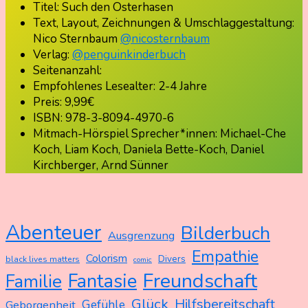
Titel: Such den Osterhasen
Text, Layout, Zeichnungen & Umschlaggestaltung:
Nico Sternbaum
@nicosternbaum
Verlag:
@penguinkinderbuch
Seitenanzahl:
Empfohlenes Lesealter: 2-4 Jahre
Preis: 9,99€
ISBN: 978-3-8094-4970-6
Mitmach-Hörspiel Sprecher*innen: Michael-Che
Koch, Liam Koch, Daniela Bette-Koch, Daniel
Kirchberger, Arnd Sünner
Abenteuer
Bilderbuch
Ausgrenzung
Empathie
Colorism
Divers
black lives matters
comic
Freundschaft
Fantasie
Familie
Glück
Hilfsbereitschaft
Gefühle
Geborgenheit