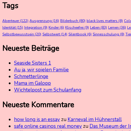
Tags
Abenteuer
(122)
Ausgrenzung
(16)
Bilderbuch
(80)
black lives matters
(8)
Col
Identität
(15)
Integration
(9)
Kinder
(6)
Klischeefrei
(9)
Leben
(83)
Lernen
(36)
L
Selbstbewusstsein
(20)
Selbstwert
(14)
Silentbook
(6)
Sinnesschulung
(8)
Tie
Neueste Beiträge
Seaside Sisters 1
Au ja, wir spielen Familie
Schmetterlinge
Mama im Galopp
Wichtelpost zum Schulanfang
Neueste Kommentare
how long is an essay
zu
Karneval im Hühnerstall
safe online casinos real money
zu
Das Museum der I