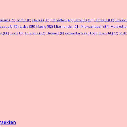
orism
(15)
comic
(6)
Divers
(10)
Empathie
(46)
Familie
(70)
Fantasie
(86)
Freund
esespaß
(75)
Liebe
(35)
Magie
(92)
Miteinander
(51)
Mitmachbuch
(34)
Multikultu
re
(86)
Tod
(16)
Toleranz
(17)
Umwelt
(6)
umweltschutz
(16)
Unterricht
(27)
Vielf
nsekten