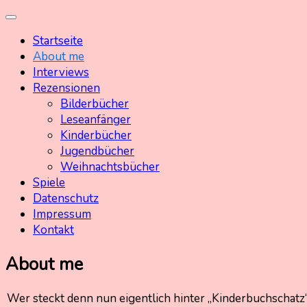
Skip
Kinderbuchschatz.de
Kinderbücher mit Herz
to
Startseite
content
About me
Interviews
Rezensionen
Bilderbücher
Leseanfänger
Kinderbücher
Jugendbücher
Weihnachtsbücher
Spiele
Datenschutz
Impressum
Kontakt
About me
Wer steckt denn nun eigentlich hinter „Kinderbuchschatz