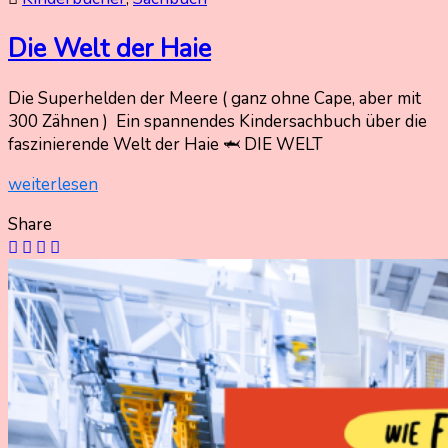
Die Welt der Haie
Die Superhelden der Meere ( ganz ohne Cape, aber mit
14.
Nadine
300 Zähnen ) Ein spannendes Kindersachbuch über die
Mai
Kammer
faszinierende Welt der Haie 🦈 DIE WELT
2025
14.
weiterlesen
Mai
2025
Share