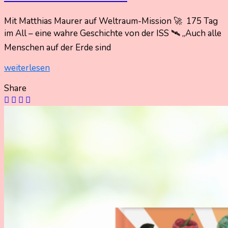
Mit Matthias Maurer auf Weltraum-Mission 🚀 175 Tag
8.
Nadine
im All – eine wahre Geschichte von der ISS 🛰️ „Auch alle
Juni
Kammer
Menschen auf der Erde sind
2025
8.
Juni
weiterlesen
2025
Share