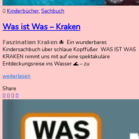
Kinderbücher
,
Sachbuch
Was ist Was – Kraken
𝔽𝕒𝕤𝕫𝕚𝕟𝕒𝕥𝕚𝕠𝕟 𝕂𝕣𝕒𝕜𝕖𝕟 🐙 Ein wunderbares
19.
Nadine
Kindersachbuch über schlaue Kopffüßer WAS IST WAS
Oktober
Kammer
KRAKEN nimmt uns mit auf eine spektakuläre
2025
Entdeckungsreise ins Wasser 🌊 – zu
19.
Oktober
weiterlesen
2025
Share