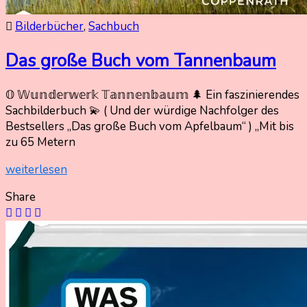
Bilderbücher
,
Sachbuch
Das große Buch vom Tannenbaum
𝕆 𝕎𝕦𝕟𝕕𝕖𝕣𝕨𝕖𝕣𝕜 𝕋𝕒𝕟𝕟𝕖𝕟𝕓𝕒𝕦𝕞 🌲 Ein faszinierendes
8.
Nadine
Sachbilderbuch 💫 ( Und der würdige Nachfolger des
Juli
Kammer
Bestsellers „Das große Buch vom Apfelbaum“ ) „Mit bis
2025
zu 65 Metern
8.
Juli
weiterlesen
2025
Share