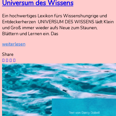
Universum des Wissens
Ein hochwertiges Lexikon fürs Wissenshungrige und
26.
Nadine
Entdeckerherzen UNIVERSUM DES WISSENS lädt Klein
Mai
Kammer
und Groß immer wieder aufs Neue zum Staunen,
2025
Blättern und Lernen ein. Das
26.
Mai
weiterlesen
2025
Share