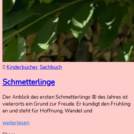
Kinderbücher
,
Sachbuch
Schmetterlinge
Der Anblick des ersten Schmetterlings 🦋 des Jahres ist
12.
Nadine
vielerorts ein Grund zur Freude. Er kündigt den Frühling
Juni
Kammer
an und steht für Hoffnung, Wandel und
2026
16.
weiterlesen
Juni
2026