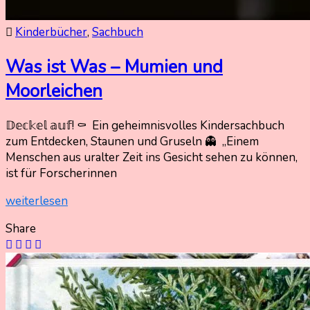
Kinderbücher
,
Sachbuch
Was ist Was – Mumien und
Moorleichen
𝔻𝕖𝕔𝕜𝕖𝕝 𝕒𝕦𝕗! ⚰️ Ein geheimnisvolles Kindersachbuch
1.
Nadine
zum Entdecken, Staunen und Gruseln 👻 „Einem
Oktober
Kammer
Menschen aus uralter Zeit ins Gesicht sehen zu können,
2025
ist für Forscherinnen
19.
Oktober
weiterlesen
2025
Share