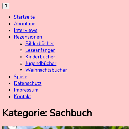
Skip
Kinderbuchschatz.de
Kinderbücher mit Herz
to
Startseite
content
About me
Interviews
Rezensionen
Bilderbücher
Leseanfänger
Kinderbücher
Jugendbücher
Weihnachtsbücher
Spiele
Datenschutz
Impressum
Kontakt
Kategorie:
Sachbuch