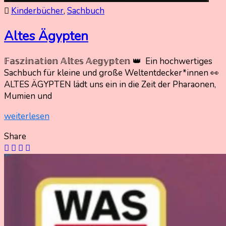
Kinderbücher
,
Sachbuch
Altes Ägypten
𝔽𝕒𝕤𝕫𝕚𝕟𝕒𝕥𝕚𝕠𝕟 𝔸𝕝𝕥𝕖𝕤 𝔸𝕖𝕘𝕪𝕡𝕥𝕖𝕟 👑 Ein hochwertiges
11.
Nadine
Sachbuch für kleine und große Weltentdecker*innen 👀
Januar
Kammer
ALTES ÄGYPTEN lädt uns ein in die Zeit der Pharaonen,
2026
Mumien und
11.
Januar
weiterlesen
2026
Share