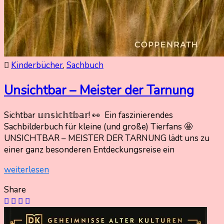
Kinderbücher
,
Sachbuch
Unsichtbar – Meister der Tarnung
Sichtbar 𝕦𝕟𝕤𝕚𝕔𝕙𝕥𝕓𝕒𝕣! 👀 Ein faszinierendes
20.
Nadine
Sachbilderbuch für kleine (und große) Tierfans 🤩
März
Kammer
UNSICHTBAR – MEISTER DER TARNUNG lädt uns zu
2026
einer ganz besonderen Entdeckungsreise ein
20.
März
weiterlesen
2026
Share