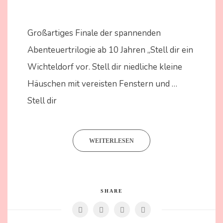
25.
Nadine
Februar
Kammer
Großartiges Finale der spannenden
2024
Abenteuertrilogie ab 10 Jahren „Stell dir ein
Wichteldorf vor. Stell dir niedliche kleine
Häuschen mit vereisten Fenstern und …
Stell dir
WEITERLESEN
SHARE