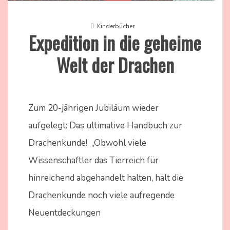
Kinderbücher
Expedition in die geheime
Welt der Drachen
23.
Nadine
September
Kammer
Zum 20-jährigen Jubiläum wieder
2024
aufgelegt: Das ultimative Handbuch zur
Drachenkunde! „Obwohl viele
Wissenschaftler das Tierreich für
hinreichend abgehandelt halten, hält die
Drachenkunde noch viele aufregende
Neuentdeckungen