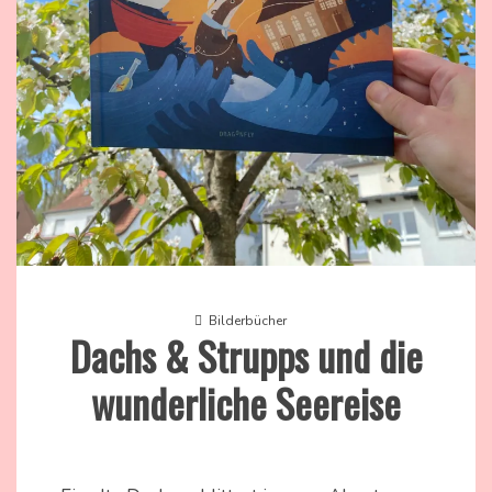
Bilderbücher
Dachs & Strupps und die
wunderliche Seereise
12.
Nadine
April
Kammer