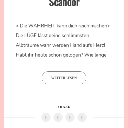
Scandor
30.
Nadine
August
Kammer
> Die WAHRHEIT kann dich reich machen>
2024
Die LÜGE lässt deine schlimmsten
Albträume wahr werden Hand aufs Herz!
Habt ihr heute schon gelogen? Wie lange
WEITERLESEN
SHARE