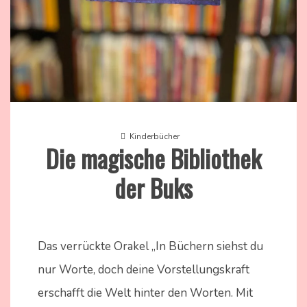
Kinderbücher
Die magische Bibliothek
der Buks
18.
Nadine
August
Kammer
Das verrückte Orakel „In Büchern siehst du
2024
nur Worte, doch deine Vorstellungskraft
erschafft die Welt hinter den Worten. Mit