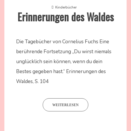
Kinderbücher
Erinnerungen des Waldes
26.
Nadine
Februar
Kammer
Die Tagebücher von Cornelius Fuchs Eine
2024
berührende Fortsetzung „Du wirst niemals
unglücklich sein können, wenn du dein
Bestes gegeben hast.“ Erinnerungen des
Waldes, S. 104
WEITERLESEN