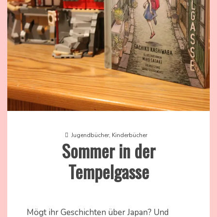
Jugendbücher
,
Kinderbücher
Sommer in der
Tempelgasse
21.
Nadine
Februar
Kammer
Mögt ihr Geschichten über Japan? Und