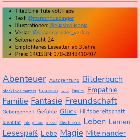
Titel: Eine Tüte voll Papa
Text:
@marionhuebinger
Illustrationen:
@eliashvilisonia
Verlag:
@susannarieder_verlag
Seitenanzahl: 24
Empfohlenes Lesealter: ab 3 Jahre
Preis: 14€ISBN: 978-3948410407
Abenteuer
Bilderbuch
Ausgrenzung
Empathie
Colorism
Divers
black lives matters
comic
Freundschaft
Fantasie
Familie
Glück
Hilfsbereitschaft
Gefühle
Geborgenheit
Leben
Lernen
Identität
Integration
Klischeefrei
Kinder
Magie
Lesespaß
Miteinander
Liebe