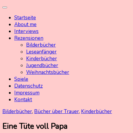
Skip
Kinderbuchschatz.de
Kinderbücher mit Herz
to
Startseite
content
About me
Interviews
Rezensionen
Bilderbücher
Leseanfänger
Kinderbücher
Jugendbücher
Weihnachtsbücher
Spiele
Datenschutz
Impressum
Kontakt
Bilderbücher
,
Bücher über Trauer
,
Kinderbücher
Eine Tüte voll Papa