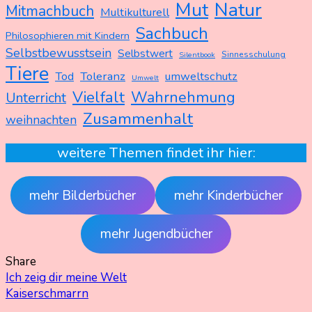
Mut
Natur
Mitmachbuch
Multikulturell
Sachbuch
Philosophieren mit Kindern
Selbstbewusstsein
Selbstwert
Sinnesschulung
Silentbook
Tiere
Tod
Toleranz
umweltschutz
Umwelt
Vielfalt
Wahrnehmung
Unterricht
Zusammenhalt
weihnachten
weitere Themen findet ihr hier:
mehr Bilderbücher
mehr Kinderbücher
mehr Jugendbücher
Share
Beitragsnavigation
Ich zeig dir meine Welt
Kaiserschmarrn