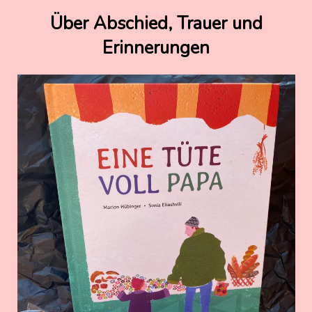
12.
Nadine
Über Abschied, Trauer und
Juni
Kammer
Erinnerungen
2022
12.
Juni
2022