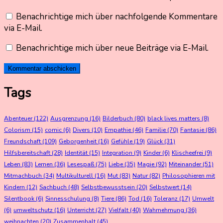
Benachrichtige mich über nachfolgende Kommentare
via E-Mail.
Benachrichtige mich über neue Beiträge via E-Mail.
Tags
Abenteuer
(122)
Ausgrenzung
(16)
Bilderbuch
(80)
black lives matters
(8)
Colorism
(15)
comic
(6)
Divers
(10)
Empathie
(46)
Familie
(70)
Fantasie
(86)
Freundschaft
(109)
Geborgenheit
(16)
Gefühle
(19)
Glück
(31)
Hilfsbereitschaft
(28)
Identität
(15)
Integration
(9)
Kinder
(6)
Klischeefrei
(9)
Leben
(83)
Lernen
(36)
Lesespaß
(75)
Liebe
(35)
Magie
(92)
Miteinander
(51)
Mitmachbuch
(34)
Multikulturell
(16)
Mut
(83)
Natur
(82)
Philosophieren mit
Kindern
(12)
Sachbuch
(48)
Selbstbewusstsein
(20)
Selbstwert
(14)
Silentbook
(6)
Sinnesschulung
(8)
Tiere
(86)
Tod
(16)
Toleranz
(17)
Umwelt
(6)
umweltschutz
(16)
Unterricht
(27)
Vielfalt
(40)
Wahrnehmung
(36)
weihnachten
(20)
Zusammenhalt
(45)