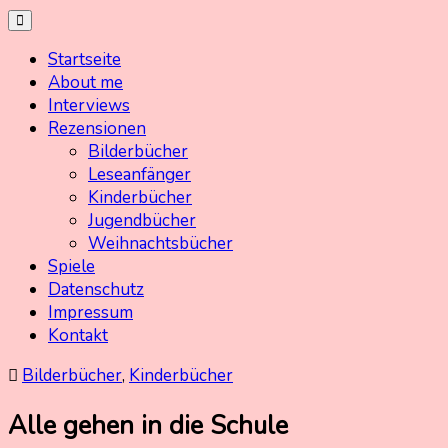
Skip
Kinderbuchschatz.de
Kinderbücher mit Herz
to
Startseite
content
About me
Interviews
Rezensionen
Bilderbücher
Leseanfänger
Kinderbücher
Jugendbücher
Weihnachtsbücher
Spiele
Datenschutz
Impressum
Kontakt
Bilderbücher
,
Kinderbücher
Alle gehen in die Schule