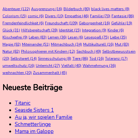
Abenteuer
(122)
Ausgrenzung
(16)
Bilderbuch
(80)
black lives matters
(8)
Colorism
(15)
comic
(6)
Divers
(10)
Empathie
(46)
Familie
(70)
Fantasie
(86)
Fremdenfeindlichkeit
(6)
Freundschaft
(109)
Geborgenheit
(16)
Gefühle
(19)
Glück
(31)
Hilfsbereitschaft
(28)
Identität
(15)
Integration
(9)
Kinder
(6)
Klischeefrei
(9)
Leben
(83)
Lernen
(36)
Lesen
(6)
Lesespaß
(75)
Liebe
(35)
Magie
(92)
Miteinander
(51)
Mitmachbuch
(34)
Multikulturell
(16)
Mut
(83)
Natur
(82)
Philosophieren mit Kindern
(12)
Sachbuch
(49)
Selbstbewusstsein
(20)
Selbstwert
(14)
Sinnesschulung
(8)
Tiere
(86)
Tod
(16)
Toleranz
(17)
umweltschutz
(16)
Unterricht
(27)
Vielfalt
(40)
Wahrnehmung
(36)
weihnachten
(20)
Zusammenhalt
(45)
Neueste Beiträge
Titanic
Seaside Sisters 1
Au ja, wir spielen Familie
Schmetterlinge
Mama im Galopp