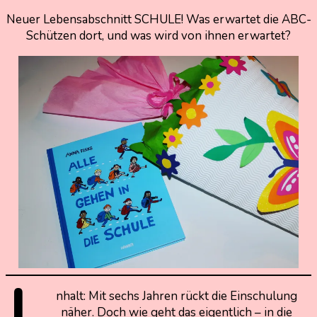
Neuer Lebensabschnitt SCHULE! Was erwartet die ABC-
13.
Nadine
Schützen dort, und was wird von ihnen erwartet?
Dezember
Kammer
2021
13.
Dezember
2021
nhalt: Mit sechs Jahren rückt die Einschulung
näher. Doch wie geht das eigentlich – in die