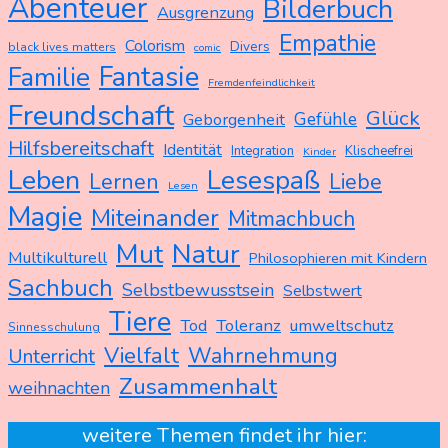
Abenteuer
Bilderbuch
Ausgrenzung
Empathie
Colorism
Divers
black lives matters
comic
Fantasie
Familie
Fremdenfeindlichkeit
Freundschaft
Glück
Gefühle
Geborgenheit
Hilfsbereitschaft
Identität
Integration
Klischeefrei
Kinder
Leben
Lesespaß
Lernen
Liebe
Lesen
Magie
Miteinander
Mitmachbuch
Mut
Natur
Multikulturell
Philosophieren mit Kindern
Sachbuch
Selbstbewusstsein
Selbstwert
Tiere
Tod
Toleranz
umweltschutz
Sinnesschulung
Vielfalt
Wahrnehmung
Unterricht
Zusammenhalt
weihnachten
weitere Themen findet ihr hier: