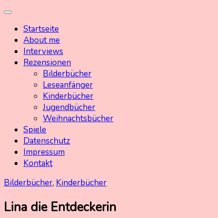
Skip
Kinderbuchschatz.de
Kinderbücher mit Herz
to
Startseite
content
About me
Interviews
Rezensionen
Bilderbücher
Leseanfänger
Kinderbücher
Jugendbücher
Weihnachtsbücher
Spiele
Datenschutz
Impressum
Kontakt
Bilderbücher
,
Kinderbücher
Lina die Entdeckerin