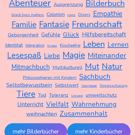
Abenteuer
Bilderbuch
Ausgrenzung
Empathie
Colorism
Divers
black lives matters
comic
Freundschaft
Fantasie
Familie
Glück
Hilfsbereitschaft
Gefühle
Geborgenheit
Leben
Lernen
Identität
Integration
Klischeefrei
Kinder
Magie
Lesespaß
Miteinander
Liebe
Mut
Natur
Mitmachbuch
Multikulturell
Sachbuch
Philosophieren mit Kindern
Selbstbewusstsein
Selbstwert
Sinnesschulung
Silentbook
Tiere
Tod
Toleranz
umweltschutz
Umwelt
Vielfalt
Wahrnehmung
Unterricht
Zusammenhalt
weihnachten
mehr Bilderbücher
mehr Kinderbücher