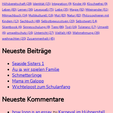
Hilfsbereitschaft
(28)
Identität
(15)
Integration
(9)
Kinder
(6)
Klischeefrei
(9)
Leben
(83)
Lernen
(36)
Lesespaß
(75)
Liebe
(35)
Magie
(92)
Miteinander
(51)
Mitmachbuch
(34)
Multikulturell
(16)
Mut
(83)
Natur
(82)
Philosophieren mit
Kindern
(12)
Sachbuch
(48)
Selbstbewusstsein
(20)
Selbstwert
(14)
Silentbook
(6)
Sinnesschulung
(8)
Tiere
(86)
Tod
(16)
Toleranz
(17)
Umwelt
(6)
umweltschutz
(16)
Unterricht
(27)
Vielfalt
(40)
Wahrnehmung
(36)
weihnachten
(20)
Zusammenhalt
(45)
Neueste Beiträge
Seaside Sisters 1
Au ja, wir spielen Familie
Schmetterlinge
Mama im Galopp
Wichtelpost zum Schulanfang
Neueste Kommentare
how long is an essay
zu
Karneval im Hühnerstall