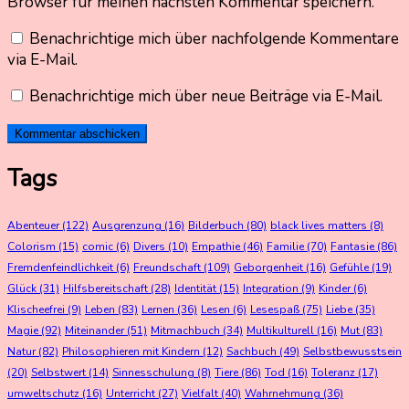
Browser für meinen nächsten Kommentar speichern.
Benachrichtige mich über nachfolgende Kommentare
via E-Mail.
Benachrichtige mich über neue Beiträge via E-Mail.
Tags
Abenteuer
(122)
Ausgrenzung
(16)
Bilderbuch
(80)
black lives matters
(8)
Colorism
(15)
comic
(6)
Divers
(10)
Empathie
(46)
Familie
(70)
Fantasie
(86)
Fremdenfeindlichkeit
(6)
Freundschaft
(109)
Geborgenheit
(16)
Gefühle
(19)
Glück
(31)
Hilfsbereitschaft
(28)
Identität
(15)
Integration
(9)
Kinder
(6)
Klischeefrei
(9)
Leben
(83)
Lernen
(36)
Lesen
(6)
Lesespaß
(75)
Liebe
(35)
Magie
(92)
Miteinander
(51)
Mitmachbuch
(34)
Multikulturell
(16)
Mut
(83)
Natur
(82)
Philosophieren mit Kindern
(12)
Sachbuch
(49)
Selbstbewusstsein
(20)
Selbstwert
(14)
Sinnesschulung
(8)
Tiere
(86)
Tod
(16)
Toleranz
(17)
umweltschutz
(16)
Unterricht
(27)
Vielfalt
(40)
Wahrnehmung
(36)