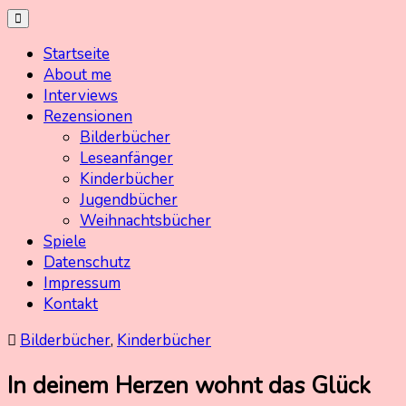
Skip
Kinderbuchschatz.de
Kinderbücher mit Herz
to
Startseite
content
About me
Interviews
Rezensionen
Bilderbücher
Leseanfänger
Kinderbücher
Jugendbücher
Weihnachtsbücher
Spiele
Datenschutz
Impressum
Kontakt
Bilderbücher
,
Kinderbücher
In deinem Herzen wohnt das Glück