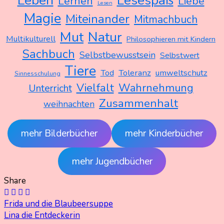
Leben
Lesespaß
Lernen
Liebe
Lesen
Magie
Miteinander
Mitmachbuch
Mut
Natur
Multikulturell
Philosophieren mit Kindern
Sachbuch
Selbstbewusstsein
Selbstwert
Tiere
Tod
Toleranz
umweltschutz
Sinnesschulung
Vielfalt
Wahrnehmung
Unterricht
Zusammenhalt
weihnachten
mehr Bilderbücher
mehr Kinderbücher
mehr Jugendbücher
Share
Beitragsnavigation
Frida und die Blaubeersuppe
Lina die Entdeckerin