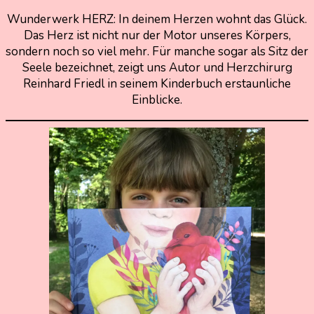
Wunderwerk HERZ: In deinem Herzen wohnt das Glück.
24.
Nadine
Das Herz ist nicht nur der Motor unseres Körpers,
Juni
Kammer
sondern noch so viel mehr. Für manche sogar als Sitz der
2021
Seele bezeichnet, zeigt uns Autor und Herzchirurg
24.
Juni
Reinhard Friedl in seinem Kinderbuch erstaunliche
2021
Einblicke.