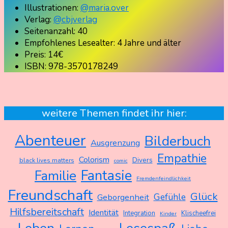
Illustrationen:
@maria.over
Verlag:
@cbjverlag
Seitenanzahl: 40
Empfohlenes Lesealter: 4 Jahre und älter
Preis: 14€
ISBN: 978-3570178249
weitere Themen findet ihr hier:
Abenteuer
Bilderbuch
Ausgrenzung
Empathie
Colorism
Divers
black lives matters
comic
Fantasie
Familie
Fremdenfeindlichkeit
Freundschaft
Glück
Gefühle
Geborgenheit
Hilfsbereitschaft
Identität
Integration
Klischeefrei
Kinder