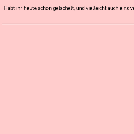
Habt ihr heute schon gelächelt, und vielleicht auch eins v
5.
Nadine
Mai
Kammer
2021
17.
November
2021