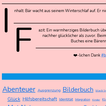
I
nhalt: Bär wacht aus seinem Winterschlaf auf. Er n
F
azit: Ein warmherziges Bilderbuch über
nachher glücklicher als zuvor. Bei
Buches eine Bärenma
❤️-lichen Dank
#b
Abenteuer
Bilderbuch
Ausgrenzung
black l
Glück
Hilfsbereitschaft
Identität
Integration
Kl
Kinder