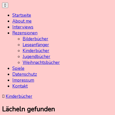
Skip
Kinderbuchschatz.de
Kinderbücher mit Herz
to
Startseite
content
About me
Interviews
Rezensionen
Bilderbücher
Leseanfänger
Kinderbücher
Jugendbücher
Weihnachtsbücher
Spiele
Datenschutz
Impressum
Kontakt
Kinderbücher
Lächeln gefunden