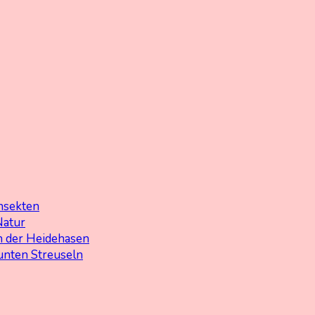
nsekten
Natur
 der Heidehasen
unten Streuseln