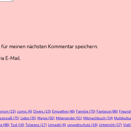
 für meinen nächsten Kommentar speichern.
a E-Mail.
orism
(15)
comic
(6)
Divers
(10)
Empathie
(46)
Familie
(70)
Fantasie
(86)
Freund
esespaß
(75)
Liebe
(35)
Magie
(92)
Miteinander
(51)
Mitmachbuch
(34)
Multikultu
re
(86)
Tod
(16)
Toleranz
(17)
Umwelt
(6)
umweltschutz
(16)
Unterricht
(27)
Vielf