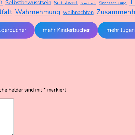
T
h
Selbstbewusstsein
Selbstwert
Sinnesschulung
Silentbook
Zusammenh
lfalt
Wahrnehmung
weihnachten
lderbücher
mehr Kinderbücher
mehr Jugen
che Felder sind mit
*
markiert