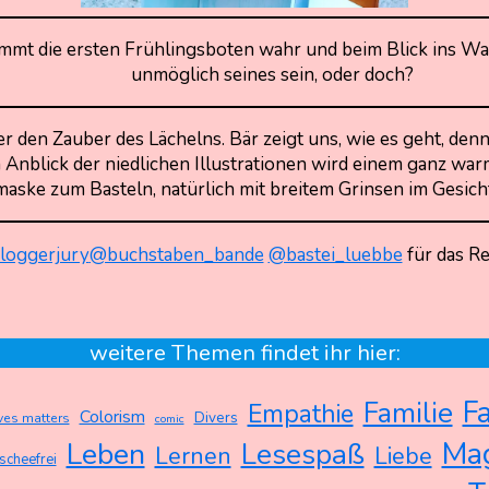
immt die ersten Frühlingsboten wahr und beim Blick ins Was
unmöglich seines sein, oder doch?
 den Zauber des Lächelns. Bär zeigt uns, wie es geht, denn 
m Anblick der niedlichen Illustrationen wird einem ganz wa
ske zum Basteln, natürlich mit breitem Grinsen im Gesicht
loggerjury
@buchstaben_bande
@bastei_luebbe
für das R
weitere Themen findet ihr hier:
F
Familie
Empathie
Colorism
Divers
ives matters
comic
Ma
Leben
Lesespaß
Lernen
Liebe
ischeefrei