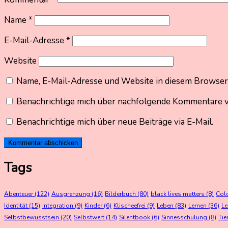
Name
*
E-Mail-Adresse
*
Website
Name, E-Mail-Adresse und Website in diesem Browser
Benachrichtige mich über nachfolgende Kommentare vi
Benachrichtige mich über neue Beiträge via E-Mail.
Tags
Abenteuer
(122)
Ausgrenzung
(16)
Bilderbuch
(80)
black lives matters
(8)
Col
Identität
(15)
Integration
(9)
Kinder
(6)
Klischeefrei
(9)
Leben
(83)
Lernen
(36)
L
Selbstbewusstsein
(20)
Selbstwert
(14)
Silentbook
(6)
Sinnesschulung
(8)
Tie