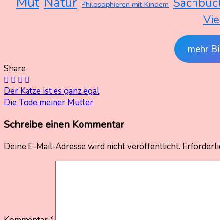
Mut
Natur
Sachbuc
Philosophieren mit Kindern
Vie
mehr Bi
Share
Beitragsnavigation
Der Katze ist es ganz egal
Die Tode meiner Mutter
Schreibe einen Kommentar
Deine E-Mail-Adresse wird nicht veröffentlicht.
Erforderli
Kommentar
*