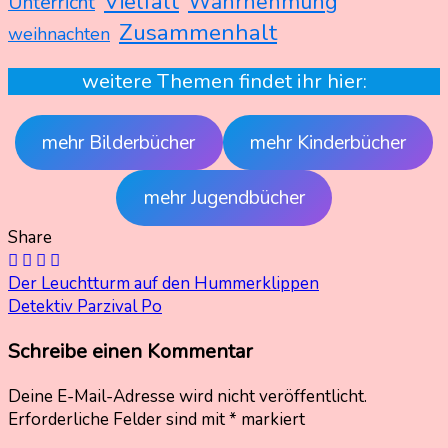
Vielfalt
Wahrnehmung
Unterricht
Zusammenhalt
weihnachten
weitere Themen findet ihr hier:
mehr Bilderbücher
mehr Kinderbücher
mehr Jugendbücher
Share
Beitragsnavigation
Der Leuchtturm auf den Hummerklippen
Detektiv Parzival Po
Schreibe einen Kommentar
Deine E-Mail-Adresse wird nicht veröffentlicht.
Erforderliche Felder sind mit
*
markiert