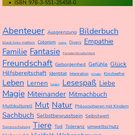
ISBN: 978-3-551-25458-0
Abenteuer
Bilderbuch
Ausgrenzung
Empathie
Colorism
Divers
black lives matters
comic
Fantasie
Familie
Fremdenfeindlichkeit
Freundschaft
Glück
Gefühle
Geborgenheit
Hilfsbereitschaft
Identität
Integration
Klischeefrei
Kinder
Leben
Lesespaß
Lernen
Liebe
Lesen
Magie
Miteinander
Mitmachbuch
Mut
Natur
Multikulturell
Philosophieren mit Kindern
Sachbuch
Selbstbewusstsein
Selbstwert
Tiere
Tod
Toleranz
umweltschutz
Sinnesschulung