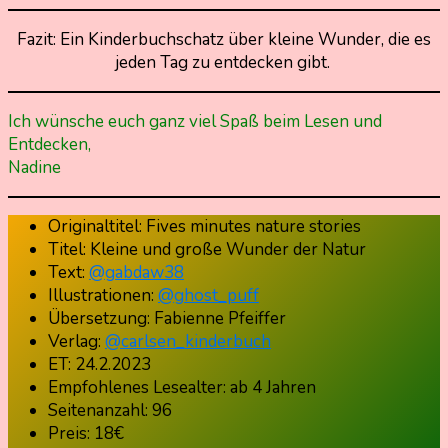
Fazit: Ein Kinderbuchschatz über kleine Wunder, die es
jeden Tag zu entdecken gibt.
Ich wünsche euch ganz viel Spaß beim Lesen und
Entdecken,
Nadine
Originaltitel: Fives minutes nature stories
Titel: Kleine und große Wunder der Natur
Text:
@gabdaw38
Illustrationen:
@ghost_puff
Übersetzung: Fabienne Pfeiffer
Verlag:
@carlsen_kinderbuch
ET: 24.2.2023
Empfohlenes Lesealter: ab 4 Jahren
Seitenanzahl: 96
Preis: 18€