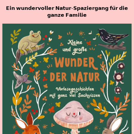
𝗘𝗶𝗻 𝘄𝘂𝗻𝗱𝗲𝗿𝘃𝗼𝗹𝗹𝗲𝗿 𝗡𝗮𝘁𝘂𝗿-𝗦𝗽𝗮𝘇𝗶𝗲𝗿𝗴𝗮𝗻𝗴 𝗳𝘂̈𝗿 𝗱𝗶𝗲
23.
Nadine
𝗴𝗮𝗻𝘇𝗲 𝗙𝗮𝗺𝗶𝗹𝗶𝗲
März
Kammer
2023
23.
März
2023