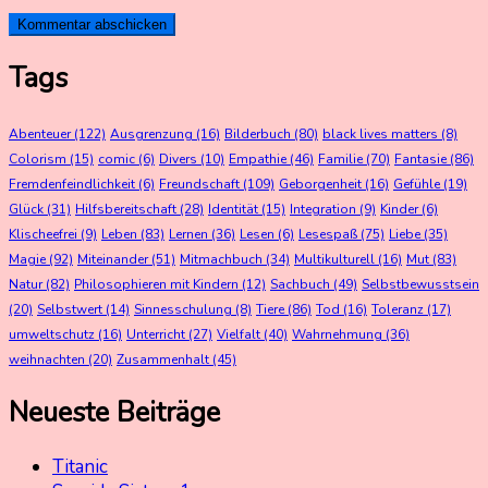
Tags
Abenteuer
(122)
Ausgrenzung
(16)
Bilderbuch
(80)
black lives matters
(8)
Colorism
(15)
comic
(6)
Divers
(10)
Empathie
(46)
Familie
(70)
Fantasie
(86)
Fremdenfeindlichkeit
(6)
Freundschaft
(109)
Geborgenheit
(16)
Gefühle
(19)
Glück
(31)
Hilfsbereitschaft
(28)
Identität
(15)
Integration
(9)
Kinder
(6)
Klischeefrei
(9)
Leben
(83)
Lernen
(36)
Lesen
(6)
Lesespaß
(75)
Liebe
(35)
Magie
(92)
Miteinander
(51)
Mitmachbuch
(34)
Multikulturell
(16)
Mut
(83)
Natur
(82)
Philosophieren mit Kindern
(12)
Sachbuch
(49)
Selbstbewusstsein
(20)
Selbstwert
(14)
Sinnesschulung
(8)
Tiere
(86)
Tod
(16)
Toleranz
(17)
umweltschutz
(16)
Unterricht
(27)
Vielfalt
(40)
Wahrnehmung
(36)
weihnachten
(20)
Zusammenhalt
(45)
Neueste Beiträge
Titanic