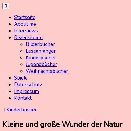
Skip
Kinderbuchschatz.de
Kinderbücher mit Herz
to
Startseite
content
About me
Interviews
Rezensionen
Bilderbücher
Leseanfänger
Kinderbücher
Jugendbücher
Weihnachtsbücher
Spiele
Datenschutz
Impressum
Kontakt
Kinderbücher
Kleine und große Wunder der Natur