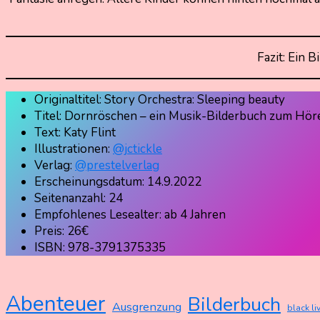
Fazit: Ein 
Originaltitel: Story Orchestra: Sleeping beauty
Titel: Dornröschen – ein Musik-Bilderbuch zum Hö
Text: Katy Flint
Illustrationen:
@jctickle
Verlag:
@prestelverlag
Erscheinungsdatum: 14.9.2022
Seitenanzahl: 24
Empfohlenes Lesealter: ab 4 Jahren
Preis: 26€
ISBN: 978-3791375335
Abenteuer
Bilderbuch
Ausgrenzung
black li