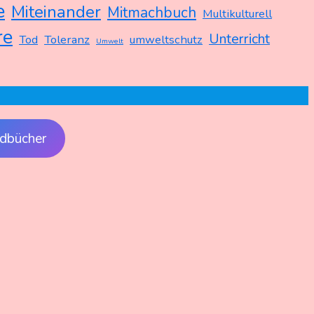
e
Miteinander
Mitmachbuch
Multikulturell
re
Unterricht
Tod
Toleranz
umweltschutz
Umwelt
dbücher