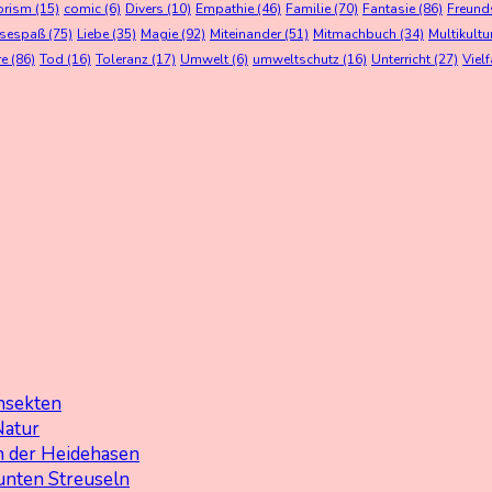
orism
(15)
comic
(6)
Divers
(10)
Empathie
(46)
Familie
(70)
Fantasie
(86)
Freund
esespaß
(75)
Liebe
(35)
Magie
(92)
Miteinander
(51)
Mitmachbuch
(34)
Multikultu
re
(86)
Tod
(16)
Toleranz
(17)
Umwelt
(6)
umweltschutz
(16)
Unterricht
(27)
Vielf
nsekten
Natur
 der Heidehasen
unten Streuseln