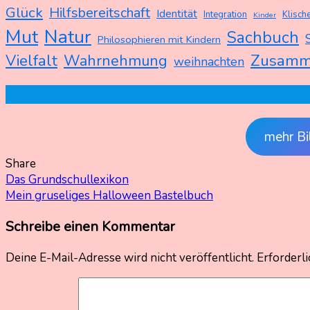
Glück
Hilfsbereitschaft
Identität
Integration
Klische
Kinder
Mut
Natur
Sachbuch
Philosophieren mit Kindern
Zusamm
Vielfalt
Wahrnehmung
weihnachten
mehr Bi
Share
Beitragsnavigation
Das Grundschullexikon
Mein gruseliges Halloween Bastelbuch
Schreibe einen Kommentar
Deine E-Mail-Adresse wird nicht veröffentlicht.
Erforderli