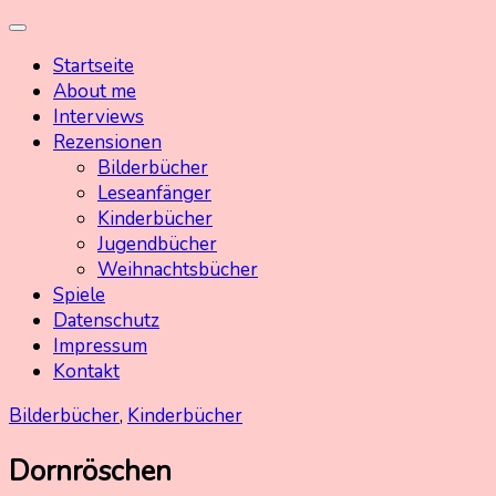
Skip
Kinderbuchschatz.de
Kinderbücher mit Herz
to
Startseite
content
About me
Interviews
Rezensionen
Bilderbücher
Leseanfänger
Kinderbücher
Jugendbücher
Weihnachtsbücher
Spiele
Datenschutz
Impressum
Kontakt
Bilderbücher
,
Kinderbücher
Dornröschen