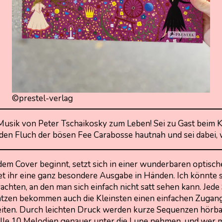
©prestel-verlag
Musik von Peter Tschaikosky zum Leben! Sei zu Gast beim Kö
 den Fluch der bösen Fee Carabosse hautnah und sei dabei,
dem Cover beginnt, setzt sich in einer wunderbaren optisch
tet ihr eine ganz besondere Ausgabe in Händen. Ich könnt
achten, an den man sich einfach nicht satt sehen kann. Jede
en Sätzen bekommen auch die Kleinsten einen einfachen Zuga
seiten. Durch leichten Druck werden kurze Sequenzen hörba
lle 10 Melodien genauer unter die Lupe nehmen, und wer me