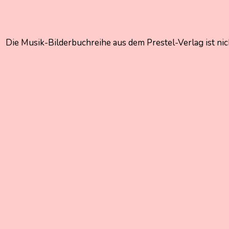
5.
Nadine
Oktober
Kammer
2022
5.
Die Musik-Bilderbuchreihe aus dem Prestel-Verlag ist 
Oktober
2022