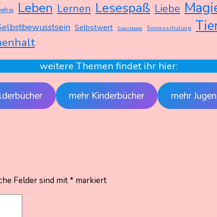
Magi
Leben
Lesespaß
Lernen
Liebe
efrei
Tie
Selbstbewusstsein
Selbstwert
Sinnesschulung
Silentbook
enhalt
weitere Themen findet ihr hier:
lderbücher
mehr Kinderbücher
mehr Jugen
che Felder sind mit
*
markiert