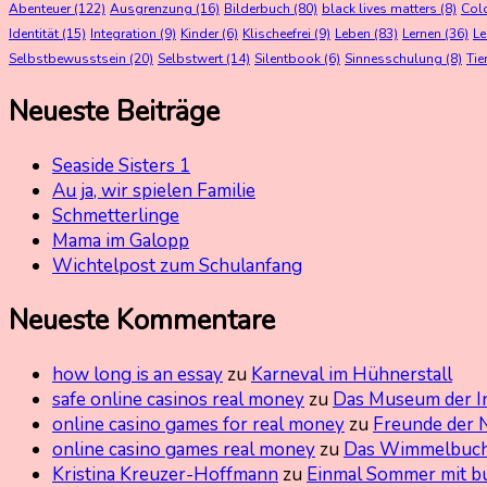
Abenteuer
(122)
Ausgrenzung
(16)
Bilderbuch
(80)
black lives matters
(8)
Col
Identität
(15)
Integration
(9)
Kinder
(6)
Klischeefrei
(9)
Leben
(83)
Lernen
(36)
L
Selbstbewusstsein
(20)
Selbstwert
(14)
Silentbook
(6)
Sinnesschulung
(8)
Tie
Neueste Beiträge
Seaside Sisters 1
Au ja, wir spielen Familie
Schmetterlinge
Mama im Galopp
Wichtelpost zum Schulanfang
Neueste Kommentare
how long is an essay
zu
Karneval im Hühnerstall
safe online casinos real money
zu
Das Museum der I
online casino games for real money
zu
Freunde der 
online casino games real money
zu
Das Wimmelbuch
Kristina Kreuzer-Hoffmann
zu
Einmal Sommer mit b