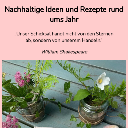
12.
Nadine
Nachhaltige Ideen und Rezepte rund
Juni
Kammer
ums Jahr
2022
12.
Juni
„Unser Schicksal hängt nicht von den Sternen
2022
ab, sondern von unserem Handeln.“
William Shakespeare