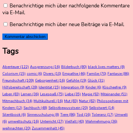
Benachrichtige mich über nachfolgende Kommentare
via E-Mail.
Benachrichtige mich über neue Beiträge via E-Mail.
Tags
Abenteuer
(122)
Ausgrenzung
(16)
Bilderbuch
(80)
black lives matters
(8)
Colorism
(15)
comic
(6)
Divers
(10)
Empathie
(46)
Familie
(70)
Fantasie
(86)
Freundschaft
(109)
Geborgenheit
(16)
Gefühle
(19)
Glück
(31)
Hilfsbereitschaft
(28)
Identität
(15)
Integration
(9)
Kinder
(6)
Klischeefrei
(9)
Leben
(83)
Lernen
(36)
Lesespaß
(75)
Liebe
(35)
Magie
(92)
Miteinander
(51)
Mitmachbuch
(34)
Multikulturell
(16)
Mut
(83)
Natur
(82)
Philosophieren mit
Kindern
(12)
Sachbuch
(48)
Selbstbewusstsein
(20)
Selbstwert
(14)
Silentbook
(6)
Sinnesschulung
(8)
Tiere
(86)
Tod
(16)
Toleranz
(17)
Umwelt
(6)
umweltschutz
(16)
Unterricht
(27)
Vielfalt
(40)
Wahrnehmung
(36)
weihnachten
(20)
Zusammenhalt
(45)