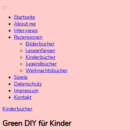
Skip
Kinderbuchschatz.de
Kinderbücher mit Herz
to
Startseite
content
About me
Interviews
Rezensionen
Bilderbücher
Leseanfänger
Kinderbücher
Jugendbücher
Weihnachtsbücher
Spiele
Datenschutz
Impressum
Kontakt
Kinderbücher
Green DIY für Kinder