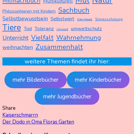
Mut
Natur
Mitmachbuch
Multikulturell
Sachbuch
Philosophieren mit Kindern
Selbstbewusstsein
Selbstwert
Sinnesschulung
Silentbook
Tiere
Tod
Toleranz
umweltschutz
Umwelt
Vielfalt
Wahrnehmung
Unterricht
Zusammenhalt
weihnachten
weitere Themen findet ihr hier:
mehr Bilderbücher
mehr Kinderbücher
mehr Jugendbücher
Share
Beitragsnavigation
Kaiserschmarrn
Der Dodo in Oma Floras Garten