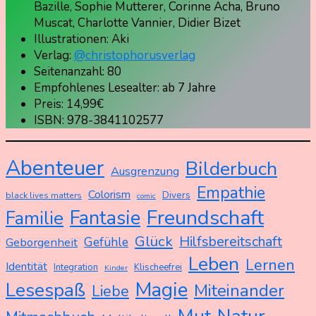
Bazille, Sophie Mutterer, Corinne Acha, Bruno
Muscat, Charlotte Vannier, Didier Bizet
Illustrationen: Aki
Verlag:
@christophorusverlag
Seitenanzahl: 80
Empfohlenes Lesealter: ab 7 Jahre
Preis: 14,99€
ISBN: 978-3841102577
Abenteuer
Bilderbuch
Ausgrenzung
Empathie
Colorism
Divers
black lives matters
comic
Freundschaft
Fantasie
Familie
Glück
Hilfsbereitschaft
Gefühle
Geborgenheit
Leben
Lernen
Identität
Integration
Klischeefrei
Kinder
Magie
Lesespaß
Miteinander
Liebe