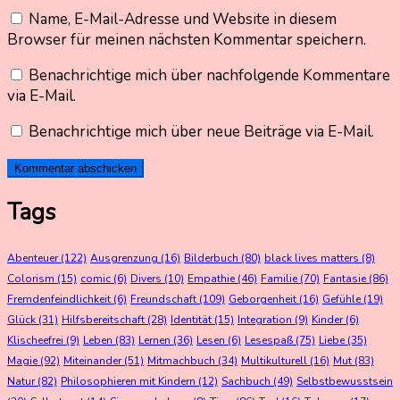
Name, E-Mail-Adresse und Website in diesem
Browser für meinen nächsten Kommentar speichern.
Benachrichtige mich über nachfolgende Kommentare
via E-Mail.
Benachrichtige mich über neue Beiträge via E-Mail.
Tags
Abenteuer
(122)
Ausgrenzung
(16)
Bilderbuch
(80)
black lives matters
(8)
Colorism
(15)
comic
(6)
Divers
(10)
Empathie
(46)
Familie
(70)
Fantasie
(86)
Fremdenfeindlichkeit
(6)
Freundschaft
(109)
Geborgenheit
(16)
Gefühle
(19)
Glück
(31)
Hilfsbereitschaft
(28)
Identität
(15)
Integration
(9)
Kinder
(6)
Klischeefrei
(9)
Leben
(83)
Lernen
(36)
Lesen
(6)
Lesespaß
(75)
Liebe
(35)
Magie
(92)
Miteinander
(51)
Mitmachbuch
(34)
Multikulturell
(16)
Mut
(83)
Natur
(82)
Philosophieren mit Kindern
(12)
Sachbuch
(49)
Selbstbewusstsein