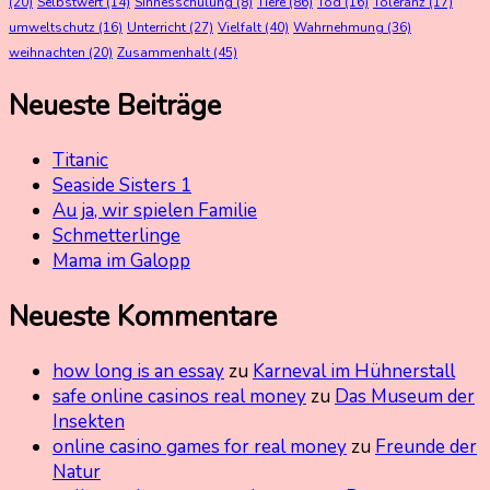
(20)
Selbstwert
(14)
Sinnesschulung
(8)
Tiere
(86)
Tod
(16)
Toleranz
(17)
umweltschutz
(16)
Unterricht
(27)
Vielfalt
(40)
Wahrnehmung
(36)
weihnachten
(20)
Zusammenhalt
(45)
Neueste Beiträge
Titanic
Seaside Sisters 1
Au ja, wir spielen Familie
Schmetterlinge
Mama im Galopp
Neueste Kommentare
how long is an essay
zu
Karneval im Hühnerstall
safe online casinos real money
zu
Das Museum der
Insekten
online casino games for real money
zu
Freunde der
Natur