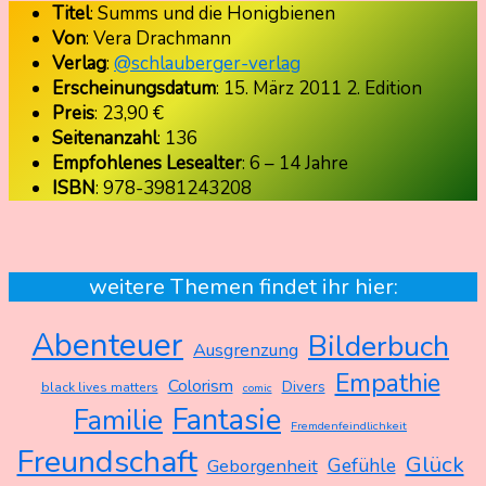
Titel
: Summs und die Honigbienen
Von
: Vera Drachmann
Verlag
:
@schlauberger-verlag
Erscheinungsdatum
: 15. März 2011 2. Edition
Preis
: 23,90 €
Seitenanzahl
: 136
Empfohlenes Lesealter
: 6 – 14 Jahre
ISBN
: 978-3981243208
weitere Themen findet ihr hier:
Abenteuer
Bilderbuch
Ausgrenzung
Empathie
Colorism
Divers
black lives matters
comic
Fantasie
Familie
Fremdenfeindlichkeit
Freundschaft
Glück
Gefühle
Geborgenheit