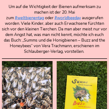
Um auf die Wichtigkeit der Bienen aufmerksam zu
20.
Nadine
machen ist der 20. Mai
Mai
Kammer
zum
#weltbienentag
oder
#worldbeeday
ausgerufen
2021
worden. Viele Kinder, aber auch Erwachsene fürchten
26.
Mai
sich vor den kleinen Tierchen. Da man aber meist nur vor
2021
dem Angst hat, was man nicht kennt, möchte ich euch
das Buch: „Summs und die Honigbienen – Buzz and the
Honeybees“ von Vera Trachmann, erschienen im
Schlauberger-Verlag, vorstellen.