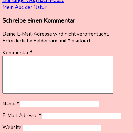
Beitragsnavigation
Der lange Weg nach Hause
Mein Abc der Natur
Schreibe einen Kommentar
Deine E-Mail-Adresse wird nicht veröffentlicht.
Erforderliche Felder sind mit
*
markiert
Kommentar
*
Name
*
E-Mail-Adresse
*
Website