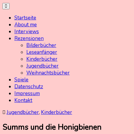
Skip
Kinderbuchschatz.de
Kinderbücher mit Herz
to
Startseite
content
About me
Interviews
Rezensionen
Bilderbücher
Leseanfänger
Kinderbücher
Jugendbücher
Weihnachtsbücher
Spiele
Datenschutz
Impressum
Kontakt
Jugendbücher
,
Kinderbücher
Summs und die Honigbienen