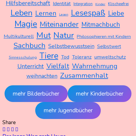
Hilfsbereitschaft
Identität
Integration
Klischeefrei
Kinder
Leben
Lesespaß
Lernen
Liebe
Lesen
Magie
Miteinander
Mitmachbuch
Mut
Natur
Multikulturell
Philosophieren mit Kindern
Sachbuch
Selbstbewusstsein
Selbstwert
Tiere
Tod
Toleranz
umweltschutz
Sinnesschulung
Vielfalt
Wahrnehmung
Unterricht
Zusammenhalt
weihnachten
mehr Bilderbücher
mehr Kinderbücher
mehr Jugendbücher
Share