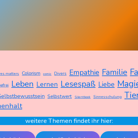
Fa
Familie
Empathie
Colorism
Divers
ves matters
comic
Magi
Leben
Lesespaß
Lernen
Liebe
efrei
Tie
Selbstbewusstsein
Selbstwert
Sinnesschulung
Silentbook
enhalt
weitere Themen findet ihr hier: