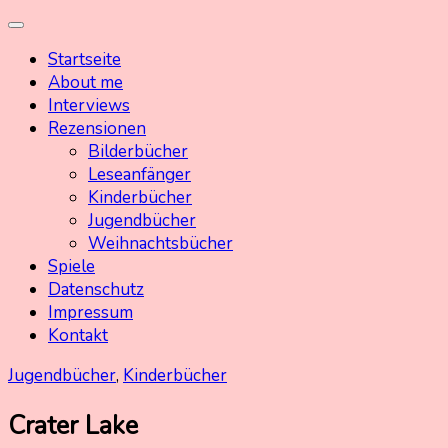
Skip
Kinderbuchschatz.de
Kinderbücher mit Herz
to
Startseite
content
About me
Interviews
Rezensionen
Bilderbücher
Leseanfänger
Kinderbücher
Jugendbücher
Weihnachtsbücher
Spiele
Datenschutz
Impressum
Kontakt
Jugendbücher
,
Kinderbücher
Crater Lake