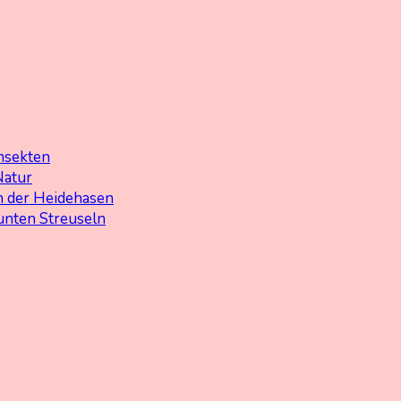
nsekten
Natur
 der Heidehasen
unten Streuseln