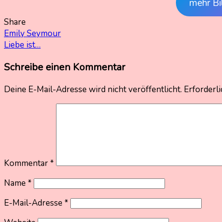
mehr Bi
Share
Beitragsnavigation
Emily Seymour
Liebe ist…
Schreibe einen Kommentar
Deine E-Mail-Adresse wird nicht veröffentlicht.
Erforderli
Kommentar
*
Name
*
E-Mail-Adresse
*