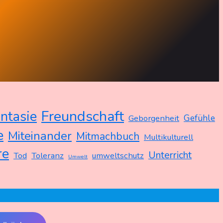
Freundschaft
ntasie
Gefühle
Geborgenheit
e
Miteinander
Mitmachbuch
Multikulturell
re
Unterricht
Tod
Toleranz
umweltschutz
Umwelt