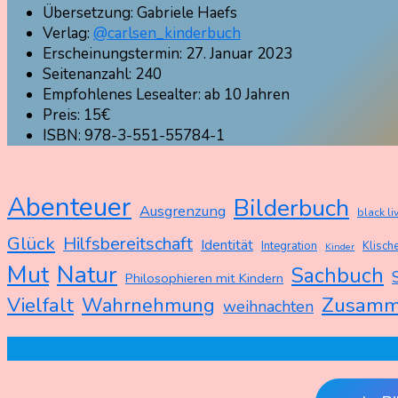
Übersetzung: Gabriele Haefs
Verlag:
@carlsen_kinderbuch
Erscheinungstermin: 27. Januar 2023
Seitenanzahl: 240
Empfohlenes Lesealter: ab 10 Jahren
Preis: 15€
ISBN: 978-3-551-55784-1
Abenteuer
Bilderbuch
Ausgrenzung
black li
Glück
Hilfsbereitschaft
Identität
Integration
Klische
Kinder
Mut
Natur
Sachbuch
Philosophieren mit Kindern
Zusamm
Vielfalt
Wahrnehmung
weihnachten