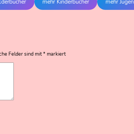
lderbücher
mehr Kinderbücher
mehr Jugen
che Felder sind mit
*
markiert