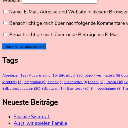
Website
Name, E-Mail-Adresse und Website in diesem Browser
Benachrichtige mich über nachfolgende Kommentare vi
Benachrichtige mich über neue Beiträge via E-Mail.
Tags
Abenteuer
(122)
Ausgrenzung
(16)
Bilderbuch
(80)
black lives matters
(8)
Col
Identität
(15)
Integration
(9)
Kinder
(6)
Klischeefrei
(9)
Leben
(83)
Lernen
(36)
L
Selbstbewusstsein
(20)
Selbstwert
(14)
Silentbook
(6)
Sinnesschulung
(8)
Tie
Neueste Beiträge
Seaside Sisters 1
Au ja, wir spielen Familie