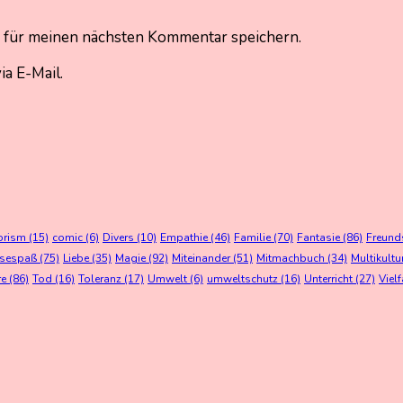
 für meinen nächsten Kommentar speichern.
a E-Mail.
orism
(15)
comic
(6)
Divers
(10)
Empathie
(46)
Familie
(70)
Fantasie
(86)
Freund
esespaß
(75)
Liebe
(35)
Magie
(92)
Miteinander
(51)
Mitmachbuch
(34)
Multikultu
re
(86)
Tod
(16)
Toleranz
(17)
Umwelt
(6)
umweltschutz
(16)
Unterricht
(27)
Vielf