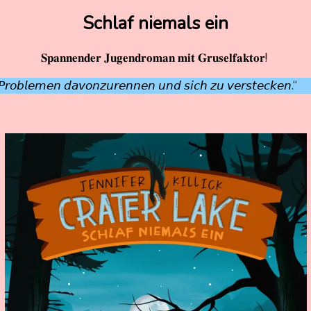
Schlaf niemals ein
𝐒𝐩𝐚𝐧𝐧𝐞𝐧𝐝𝐞𝐫 𝐉𝐮𝐠𝐞𝐧𝐝𝐫𝐨𝐦𝐚𝐧 𝐦𝐢𝐭 𝐆𝐫𝐮𝐬𝐞𝐥𝐟𝐚𝐤𝐭𝐨𝐫!
 𝘗𝘳𝘰𝘣𝘭𝘦𝘮𝘦𝘯 𝘥𝘢𝘷𝘰𝘯𝘻𝘶𝘳𝘦𝘯𝘯𝘦𝘯 𝘶𝘯𝘥 𝘴𝘪𝘤𝘩 𝘻𝘶 𝘷𝘦𝘳𝘴𝘵𝘦𝘤𝘬𝘦𝘯.“