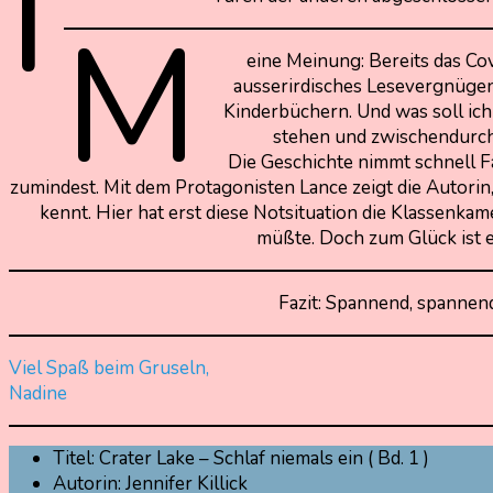
I
M
eine Meinung: Bereits das Co
ausserirdisches Lesevergnügen
Kinderbüchern. Und was soll ich 
stehen und zwischendurch
Die Geschichte nimmt schnell Fa
zumindest. Mit dem Protagonisten Lance zeigt die Autorin,
kennt. Hier hat erst diese Notsituation die Klassen
müßte. Doch zum Glück ist es
Fazit: Spannend, spannen
Viel Spaß beim Gruseln,
Nadine
Titel: Crater Lake – Schlaf niemals ein ( Bd. 1 )
Autorin: Jennifer Killick