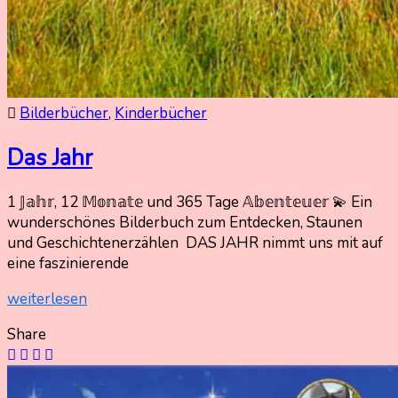
Bilderbücher
,
Kinderbücher
Das Jahr
1 𝕁𝕒𝕙𝕣, 12 𝕄𝕠𝕟𝕒𝕥𝕖 und 365 Tage 𝔸𝕓𝕖𝕟𝕥𝕖𝕦𝕖𝕣 💫 Ein
25.
Nadine
wunderschönes Bilderbuch zum Entdecken, Staunen
Dezember
Kammer
und Geschichtenerzählen DAS JAHR nimmt uns mit auf
2025
eine faszinierende
25.
Dezember
weiterlesen
2025
Share