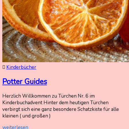
Kinderbücher
Potter Guides
Herzlich Willkommen zu Türchen Nr. 6 im
6.
Nadine
Kinderbuchadvent Hinter dem heutigen Türchen
Dezember
Kammer
verbirgt sich eine ganz besondere Schatzkiste für alle
2025
kleinen ( und großen )
4.
Dezember
weiterlesen