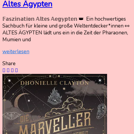
Altes Ägypten
𝔽𝕒𝕤𝕫𝕚𝕟𝕒𝕥𝕚𝕠𝕟 𝔸𝕝𝕥𝕖𝕤 𝔸𝕖𝕘𝕪𝕡𝕥𝕖𝕟 👑 Ein hochwertiges
11.
Nadine
Sachbuch für kleine und große Weltentdecker*innen 👀
Januar
Kammer
ALTES ÄGYPTEN lädt uns ein in die Zeit der Pharaonen,
2026
Mumien und
11.
Januar
weiterlesen
2026
Share