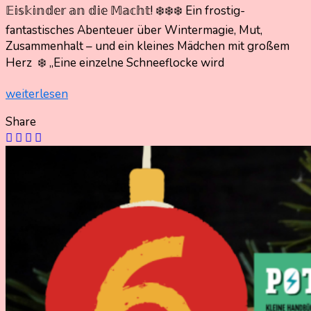
𝔼𝕚𝕤𝕜𝕚𝕟𝕕𝕖𝕣 𝕒𝕟 𝕕𝕚𝕖 𝕄𝕒𝕔𝕙𝕥! ❄️❄️❄️ Ein frostig-
10.
Nadine
fantastisches Abenteuer über Wintermagie, Mut,
Dezember
Kammer
Zusammenhalt – und ein kleines Mädchen mit großem
2025
10.
Herz ❄️ „Eine einzelne Schneeflocke wird
Dezember
2025
weiterlesen
Share