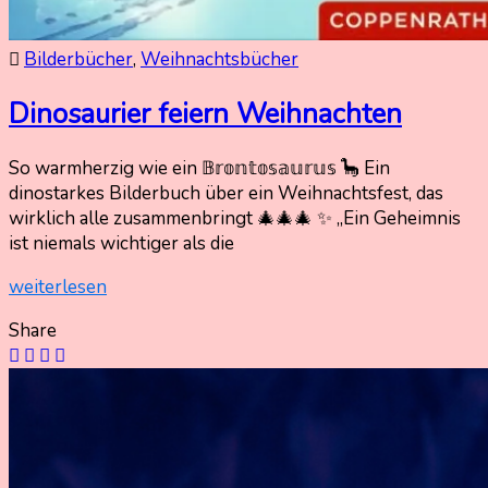
Bilderbücher
,
Weihnachtsbücher
Dinosaurier feiern Weihnachten
So warmherzig wie ein 𝔹𝕣𝕠𝕟𝕥𝕠𝕤𝕒𝕦𝕣𝕦𝕤 🦕 Ein
14.
Nadine
dinostarkes Bilderbuch über ein Weihnachtsfest, das
Dezember
Kammer
wirklich alle zusammenbringt 🎄🎄🎄 ✨ „Ein Geheimnis
2025
ist niemals wichtiger als die
14.
Dezember
weiterlesen
2025
Share