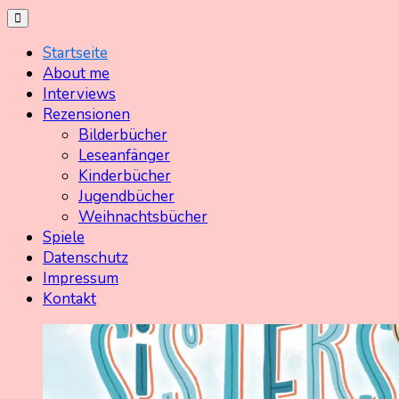
Skip
Kinderbücher mit Herz
to
Kinderbuchschatz.de
Startseite
content
About me
Interviews
Rezensionen
Bilderbücher
Leseanfänger
Kinderbücher
Jugendbücher
Weihnachtsbücher
Spiele
Datenschutz
Impressum
Kontakt