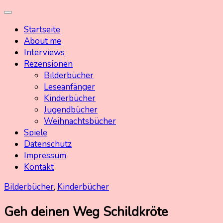
Skip
Kinderbuchschatz.de
Kinderbücher mit Herz
to
Startseite
content
About me
Interviews
Rezensionen
Bilderbücher
Leseanfänger
Kinderbücher
Jugendbücher
Weihnachtsbücher
Spiele
Datenschutz
Impressum
Kontakt
Bilderbücher
,
Kinderbücher
Geh deinen Weg Schildkröte