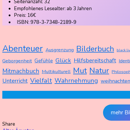
Seitenanzahl: 32
Empfohlenes Lesealter: ab 3 Jahren
Preis: 16€
ISBN: 978-3-7348-2189-9
Abenteuer
Bilderbuch
Ausgrenzung
black li
Glück
Hilfsbereitschaft
Gefühle
Geborgenheit
Ident
Mut
Natur
Mitmachbuch
Multikulturell
Philosoph
Vielfalt
Wahrnehmung
Unterricht
weihnachte
mehr Bi
Share