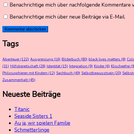
Benachrichtige mich über nachfolgende Kommentare vi
Benachrichtige mich über neue Beiträge via E-Mail.
Tags
Abenteuer
(122)
Ausgrenzung
(16)
Bilderbuch
(80)
black lives matters
(8)
Col
(31)
Hilfsbereitschaft
(28)
Identität
(15)
Integration
(9)
Kinder
(6)
Klischeefrei
(9
Philosophieren mit Kindern
(12)
Sachbuch
(49)
Selbstbewusstsein
(20)
Selbst
Zusammenhalt
(45)
Neueste Beiträge
Titanic
Seaside Sisters 1
Au ja, wir spielen Familie
Schmetterlinge