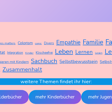
Fa
Familie
Empathie
Colorism
Divers
ves matters
comic
Leben
Le
Lernen
ität
Integration
Klischeefrei
Kinder
Lesen
Sachbuch
Selbstbewusstsein
Selbst
ieren mit Kindern
Zusammenhalt
n
weitere Themen findet ihr hier:
lderbücher
mehr Kinderbücher
mehr Jugen