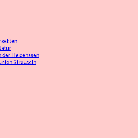
nsekten
Natur
 der Heidehasen
unten Streuseln