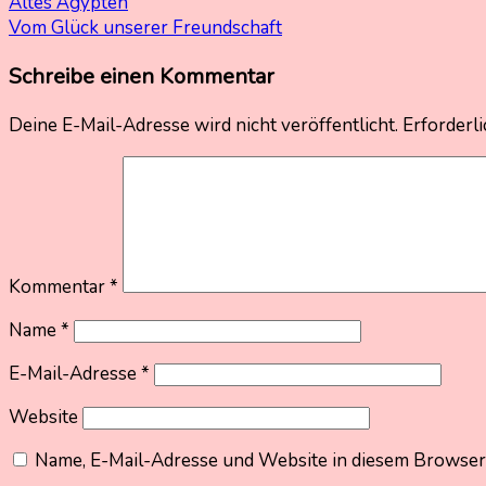
Beitragsnavigation
Altes Ägypten
Vom Glück unserer Freundschaft
Schreibe einen Kommentar
Deine E-Mail-Adresse wird nicht veröffentlicht.
Erforderli
Kommentar
*
Name
*
E-Mail-Adresse
*
Website
Name, E-Mail-Adresse und Website in diesem Browser