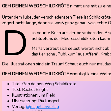
GEH DEINEN WEG SCHILDKRÖTE
nimmt uns mit zu ein
Unter dem Jubel der verschiedensten Tiere ist Schildkröte
D
zögert nicht lange, denn sie weiß ganz genau, was echte 
as neunte Buch aus der bezaubernden Brig
Schlüpfens der Meeresschildkröten kaum 
Marla vertraut sich selbst, wartet nicht 
das tierische „Publikum“ aus Affe🐒 , Kra
Die Illustrationen sind ein Traum! Schaut euch nur mal da
GEH DEINEN WEG SCHILDKRÖTE
ermutigt kleine Welt
Titel: Geh deinen Weg Schildkröte
Text: Rachel Bright
Illustrationen: Jim Field
Übersetzung: Pia Jüngert
Verlag:
@magellanverlag