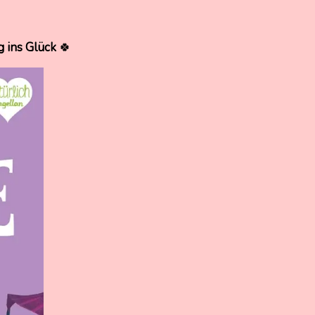
g ins Glück
🍀