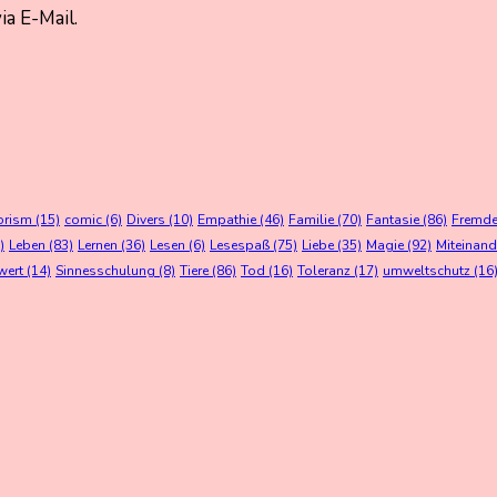
a E-Mail.
orism
(15)
comic
(6)
Divers
(10)
Empathie
(46)
Familie
(70)
Fantasie
(86)
Fremden
)
Leben
(83)
Lernen
(36)
Lesen
(6)
Lesespaß
(75)
Liebe
(35)
Magie
(92)
Miteinand
wert
(14)
Sinnesschulung
(8)
Tiere
(86)
Tod
(16)
Toleranz
(17)
umweltschutz
(16