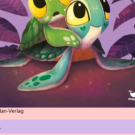
an-Verlag
.“