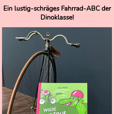
Ein lustig-schräges Fahrrad-ABC der
20.
Nadine
Dinoklasse!
April
Kammer
2023
20.
April
2023