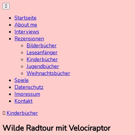
Skip
Kinderbuchschatz.de
Kinderbücher mit Herz
to
Startseite
content
About me
Interviews
Rezensionen
Bilderbücher
Leseanfänger
Kinderbücher
Jugendbücher
Weihnachtsbücher
Spiele
Datenschutz
Impressum
Kontakt
Kinderbücher
Wilde Radtour mit Velociraptor