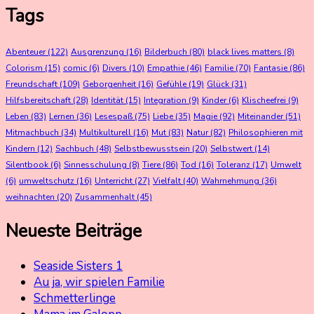
Tags
Abenteuer
(122)
Ausgrenzung
(16)
Bilderbuch
(80)
black lives matters
(8)
Colorism
(15)
comic
(6)
Divers
(10)
Empathie
(46)
Familie
(70)
Fantasie
(86)
Freundschaft
(109)
Geborgenheit
(16)
Gefühle
(19)
Glück
(31)
Hilfsbereitschaft
(28)
Identität
(15)
Integration
(9)
Kinder
(6)
Klischeefrei
(9)
Leben
(83)
Lernen
(36)
Lesespaß
(75)
Liebe
(35)
Magie
(92)
Miteinander
(51)
Mitmachbuch
(34)
Multikulturell
(16)
Mut
(83)
Natur
(82)
Philosophieren mit
Kindern
(12)
Sachbuch
(48)
Selbstbewusstsein
(20)
Selbstwert
(14)
Silentbook
(6)
Sinnesschulung
(8)
Tiere
(86)
Tod
(16)
Toleranz
(17)
Umwelt
(6)
umweltschutz
(16)
Unterricht
(27)
Vielfalt
(40)
Wahrnehmung
(36)
weihnachten
(20)
Zusammenhalt
(45)
Neueste Beiträge
Seaside Sisters 1
Au ja, wir spielen Familie
Schmetterlinge