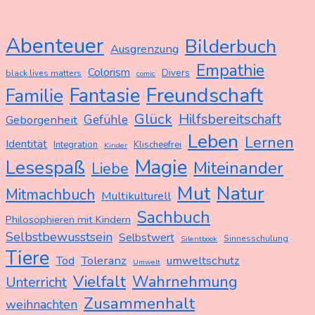
Abenteuer
Bilderbuch
Ausgrenzung
Empathie
Colorism
Divers
black lives matters
comic
Freundschaft
Fantasie
Familie
Glück
Hilfsbereitschaft
Gefühle
Geborgenheit
Leben
Lernen
Identität
Integration
Klischeefrei
Kinder
Magie
Lesespaß
Miteinander
Liebe
Mut
Natur
Mitmachbuch
Multikulturell
Sachbuch
Philosophieren mit Kindern
Selbstbewusstsein
Selbstwert
Sinnesschulung
Silentbook
Tiere
Tod
Toleranz
umweltschutz
Umwelt
Vielfalt
Wahrnehmung
Unterricht
Zusammenhalt
weihnachten