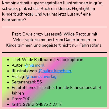
Kombiniert mit supermegatollen Illustrationen in grün,
schwarz, pink ist das Buch ein kleines Highlight im
Kinderbuchregal. Und wer hat jetzt Lust auf eine
Fahrradtour?
Fazit: C wie crazy Lesespaß. Wilde Radtour mit
Velociraptorin mutiert zum Dauerbrenner im
Kinderzimmer, und begeistert nicht nur Fahrradfans.
Titel: Wilde Radtour mit Velociraptorin
Autor:
@nilsmohl
Illustrationen:
@halina.kirschner
Verlag:
@mairischverlag
Seitenanzahl: 56
Empfohlenes Lesealter: für alle Fahrradfans ab 4
Jahren
Preis: 20€
ISBN: 978-3-948722-27-2