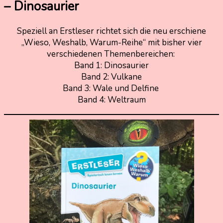
– Dinosaurier
3.
Nadine
Speziell an Erstleser richtet sich die neu erschiene
Juli
Kammer
„Wieso, Weshalb, Warum-Reihe“ mit bisher vier
2021
3.
verschiedenen Themenbereichen:
Juli
Band 1: Dinosaurier
2021
Band 2: Vulkane
Band 3: Wale und Delfine
Band 4: Weltraum