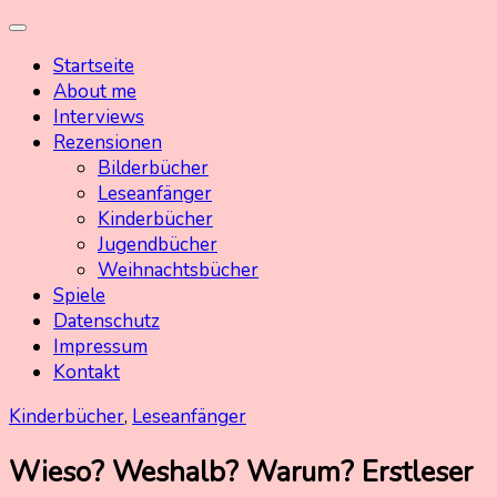
Skip
Kinderbuchschatz.de
Kinderbücher mit Herz
to
Startseite
content
About me
Interviews
Rezensionen
Bilderbücher
Leseanfänger
Kinderbücher
Jugendbücher
Weihnachtsbücher
Spiele
Datenschutz
Impressum
Kontakt
Kinderbücher
,
Leseanfänger
Wieso? Weshalb? Warum? Erstleser