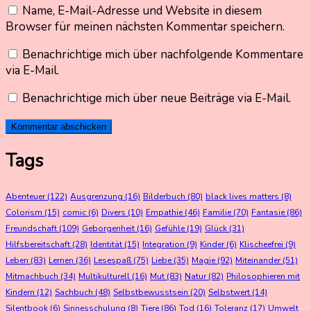
Name, E-Mail-Adresse und Website in diesem
Browser für meinen nächsten Kommentar speichern.
Benachrichtige mich über nachfolgende Kommentare
via E-Mail.
Benachrichtige mich über neue Beiträge via E-Mail.
Tags
Abenteuer
(122)
Ausgrenzung
(16)
Bilderbuch
(80)
black lives matters
(8)
Colorism
(15)
comic
(6)
Divers
(10)
Empathie
(46)
Familie
(70)
Fantasie
(86)
Freundschaft
(109)
Geborgenheit
(16)
Gefühle
(19)
Glück
(31)
Hilfsbereitschaft
(28)
Identität
(15)
Integration
(9)
Kinder
(6)
Klischeefrei
(9)
Leben
(83)
Lernen
(36)
Lesespaß
(75)
Liebe
(35)
Magie
(92)
Miteinander
(51)
Mitmachbuch
(34)
Multikulturell
(16)
Mut
(83)
Natur
(82)
Philosophieren mit
Kindern
(12)
Sachbuch
(48)
Selbstbewusstsein
(20)
Selbstwert
(14)
Silentbook
(6)
Sinnesschulung
(8)
Tiere
(86)
Tod
(16)
Toleranz
(17)
Umwelt