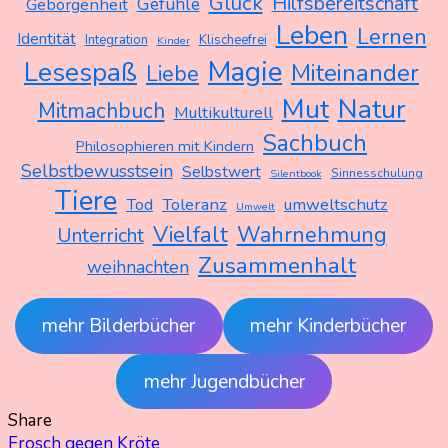
Glück
Hilfsbereitschaft
Gefühle
Geborgenheit
Leben
Lernen
Identität
Integration
Klischeefrei
Kinder
Magie
Lesespaß
Miteinander
Liebe
Mut
Natur
Mitmachbuch
Multikulturell
Sachbuch
Philosophieren mit Kindern
Selbstbewusstsein
Selbstwert
Sinnesschulung
Silentbook
Tiere
Tod
Toleranz
umweltschutz
Umwelt
Vielfalt
Wahrnehmung
Unterricht
Zusammenhalt
weihnachten
mehr Bilderbücher
mehr Kinderbücher
mehr Jugendbücher
Share
Frosch gegen Kröte