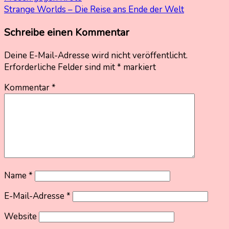
Beitragsnavigation
Strange Worlds – Die Reise ans Ende der Welt
Schreibe einen Kommentar
Deine E-Mail-Adresse wird nicht veröffentlicht.
Erforderliche Felder sind mit
*
markiert
Kommentar
*
Name
*
E-Mail-Adresse
*
Website