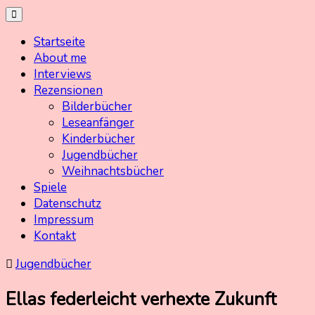
Skip
Kinderbuchschatz.de
Kinderbücher mit Herz
to
Startseite
content
About me
Interviews
Rezensionen
Bilderbücher
Leseanfänger
Kinderbücher
Jugendbücher
Weihnachtsbücher
Spiele
Datenschutz
Impressum
Kontakt
Jugendbücher
Ellas federleicht verhexte Zukunft