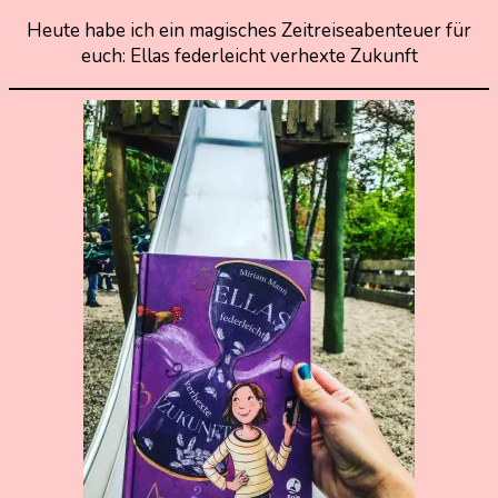
Heute habe ich ein magisches Zeitreiseabenteuer für
10.
Nadine
euch: Ellas federleicht verhexte Zukunft
Mai
Kammer
2021
17.
November
2021