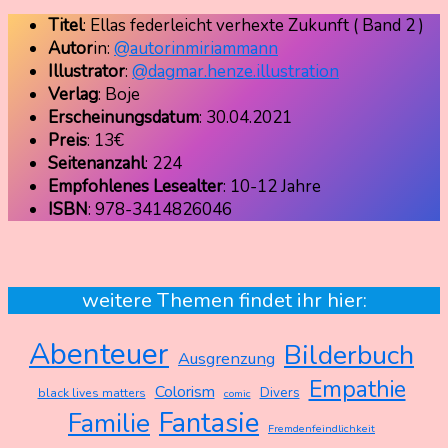
Titel
: Ellas federleicht verhexte Zukunft ( Band 2 )
Autor
in:
@autorinmiriammann
Illustrator
:
@dagmar.henze.illustration
Verlag
: Boje
Erscheinungsdatum
: 30.04.2021
Preis
: 13€
Seitenanzahl
: 224
Empfohlenes
Lesealter
: 10-12 Jahre
ISBN
: 978-3414826046
weitere Themen findet ihr hier:
Abenteuer
Bilderbuch
Ausgrenzung
Empathie
Colorism
Divers
black lives matters
comic
Fantasie
Familie
Fremdenfeindlichkeit