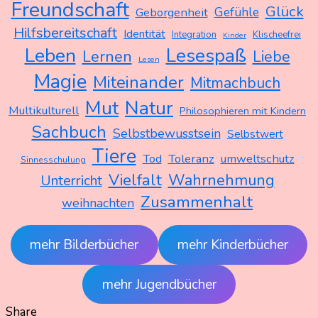
Freundschaft
Glück
Gefühle
Geborgenheit
Hilfsbereitschaft
Identität
Integration
Klischeefrei
Kinder
Leben
Lesespaß
Lernen
Liebe
Lesen
Magie
Miteinander
Mitmachbuch
Mut
Natur
Multikulturell
Philosophieren mit Kindern
Sachbuch
Selbstbewusstsein
Selbstwert
Tiere
Tod
Toleranz
umweltschutz
Sinnesschulung
Vielfalt
Wahrnehmung
Unterricht
Zusammenhalt
weihnachten
mehr Bilderbücher
mehr Kinderbücher
mehr Jugendbücher
Share