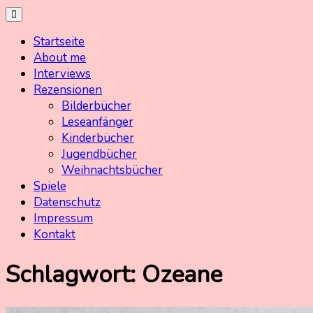
Skip
Kinderbuchschatz.de
Kinderbücher mit Herz
to
Startseite
content
About me
Interviews
Rezensionen
Bilderbücher
Leseanfänger
Kinderbücher
Jugendbücher
Weihnachtsbücher
Spiele
Datenschutz
Impressum
Kontakt
Schlagwort:
Ozeane