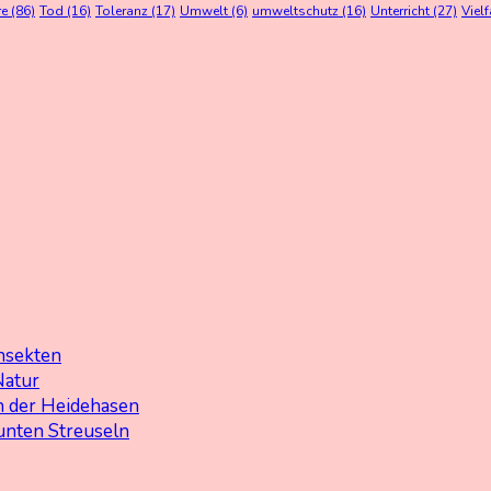
re
(86)
Tod
(16)
Toleranz
(17)
Umwelt
(6)
umweltschutz
(16)
Unterricht
(27)
Vielf
nsekten
Natur
 der Heidehasen
unten Streuseln