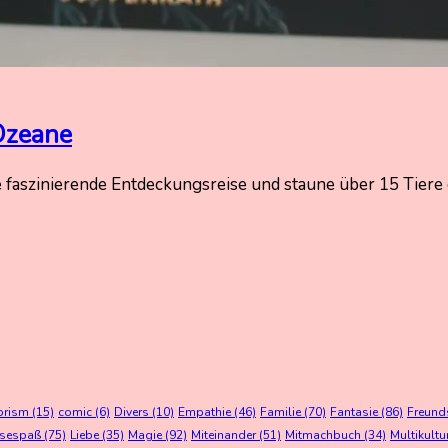
Ozeane
ine faszinierende Entdeckungsreise und staune über 15 Ti
orism
(15)
comic
(6)
Divers
(10)
Empathie
(46)
Familie
(70)
Fantasie
(86)
Freund
esespaß
(75)
Liebe
(35)
Magie
(92)
Miteinander
(51)
Mitmachbuch
(34)
Multikultu