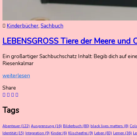
Kinderbücher
,
Sachbuch
LEBENSGROSS Tiere der Meere und 
Ein großartiger Sachbuchschatz Inhalt: Begib dich auf e
11.
Nadine
Riesenkalmar
Januar
Kammer
weiterlesen
2024
11.
Januar
Share
2024
Tags
Abenteuer
(122)
Ausgrenzung
(16)
Bilderbuch
(80)
black lives matters
(8)
Col
Identität
(15)
Integration
(9)
Kinder
(6)
Klischeefrei
(9)
Leben
(83)
Lernen
(36)
L