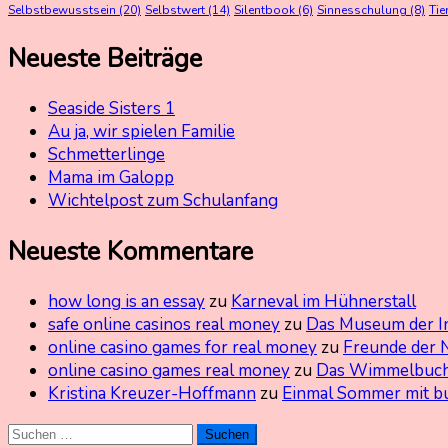
Selbstbewusstsein
(20)
Selbstwert
(14)
Silentbook
(6)
Sinnesschulung
(8)
Tie
Neueste Beiträge
Seaside Sisters 1
Au ja, wir spielen Familie
Schmetterlinge
Mama im Galopp
Wichtelpost zum Schulanfang
Neueste Kommentare
how long is an essay
zu
Karneval im Hühnerstall
safe online casinos real money
zu
Das Museum der I
online casino games for real money
zu
Freunde der 
online casino games real money
zu
Das Wimmelbuch
Kristina Kreuzer-Hoffmann
zu
Einmal Sommer mit b
Suchen