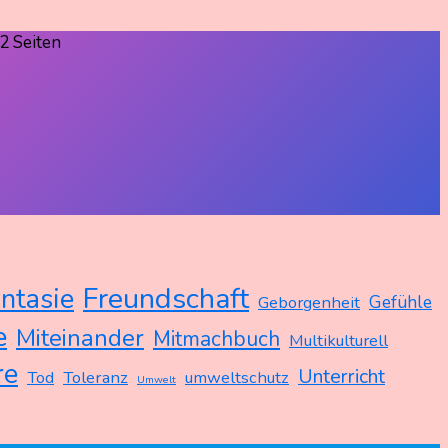
.
2 Seiten
Freundschaft
ntasie
Gefühle
Geborgenheit
e
Miteinander
Mitmachbuch
Multikulturell
re
Unterricht
Tod
Toleranz
umweltschutz
Umwelt