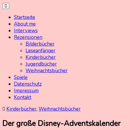
Skip
Kinderbuchschatz.de
Kinderbücher mit Herz
to
Startseite
content
About me
Interviews
Rezensionen
Bilderbücher
Leseanfänger
Kinderbücher
Jugendbücher
Weihnachtsbücher
Spiele
Datenschutz
Impressum
Kontakt
Kinderbücher
,
Weihnachtsbücher
Der große Disney-Adventskalender