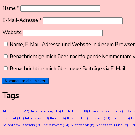
Name
*
E-Mail-Adresse
*
Website
Name, E-Mail-Adresse und Website in diesem Browser
Benachrichtige mich über nachfolgende Kommentare vi
Benachrichtige mich über neue Beiträge via E-Mail.
Tags
Abenteuer
(122)
Ausgrenzung
(16)
Bilderbuch
(80)
black lives matters
(8)
Col
Identität
(15)
Integration
(9)
Kinder
(6)
Klischeefrei
(9)
Leben
(83)
Lernen
(36)
L
Selbstbewusstsein
(20)
Selbstwert
(14)
Silentbook
(6)
Sinnesschulung
(8)
Tie