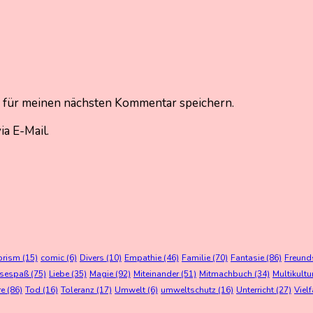
 für meinen nächsten Kommentar speichern.
a E-Mail.
orism
(15)
comic
(6)
Divers
(10)
Empathie
(46)
Familie
(70)
Fantasie
(86)
Freund
esespaß
(75)
Liebe
(35)
Magie
(92)
Miteinander
(51)
Mitmachbuch
(34)
Multikultu
re
(86)
Tod
(16)
Toleranz
(17)
Umwelt
(6)
umweltschutz
(16)
Unterricht
(27)
Vielf