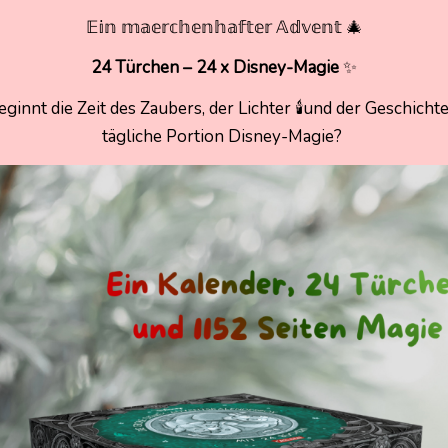
𝔼𝕚𝕟 𝕞𝕒𝕖𝕣𝕔𝕙𝕖𝕟𝕙𝕒𝕗𝕥𝕖𝕣 𝔸𝕕𝕧𝕖𝕟𝕥 🎄
24 Türchen – 24 x Disney-Magie
✨
nnt die Zeit des Zaubers, der Lichter 🕯️und der Geschicht
tägliche Portion Disney-Magie?