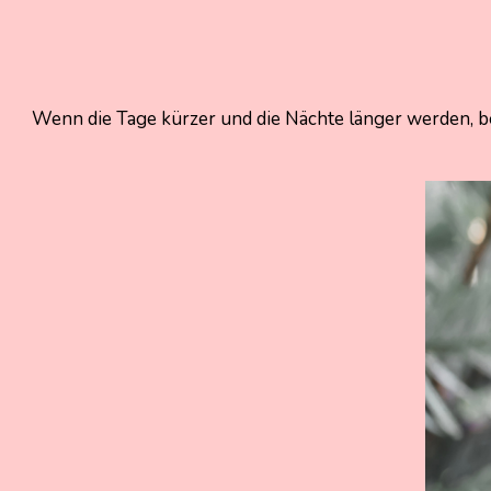
10.
Nadine
November
Kammer
2025
10.
Wenn die Tage kürzer und die Nächte länger werden, begi
November
2025