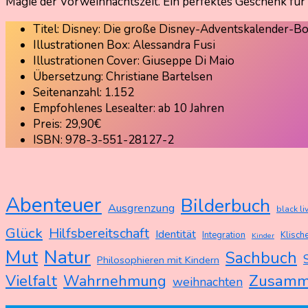
Magie der Vorweihnachtszeit. Ein perfektes Geschenk für
Titel: Disney: Die große Disney-Adventskalender-B
Illustrationen Box: Alessandra Fusi
Illustrationen Cover: Giuseppe Di Maio
Übersetzung: Christiane Bartelsen
Seitenanzahl: 1.152
Empfohlenes Lesealter: ab 10 Jahren
Preis: 29,90€
ISBN: 978-3-551-28127-2
Abenteuer
Bilderbuch
Ausgrenzung
black li
Glück
Hilfsbereitschaft
Identität
Integration
Klische
Kinder
Mut
Natur
Sachbuch
Philosophieren mit Kindern
Zusamm
Vielfalt
Wahrnehmung
weihnachten