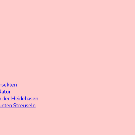
nsekten
Natur
 der Heidehasen
unten Streuseln