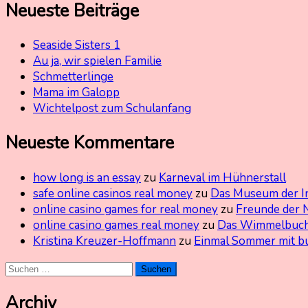
Neueste Beiträge
Seaside Sisters 1
Au ja, wir spielen Familie
Schmetterlinge
Mama im Galopp
Wichtelpost zum Schulanfang
Neueste Kommentare
how long is an essay
zu
Karneval im Hühnerstall
safe online casinos real money
zu
Das Museum der I
online casino games for real money
zu
Freunde der 
online casino games real money
zu
Das Wimmelbuch
Kristina Kreuzer-Hoffmann
zu
Einmal Sommer mit b
Suchen
nach:
Archiv