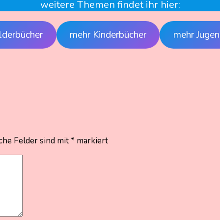
weitere Themen findet ihr hier:
lderbücher
mehr Kinderbücher
mehr Jugen
che Felder sind mit
*
markiert