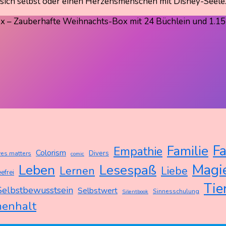
 sich selbst oder einen Herzensmenschen mit Disney-Seele
ox – Zauberhafte Weihnachts-Box mit 24 Büchlein und 1.15
Fa
Familie
Empathie
Colorism
Divers
ves matters
comic
Magi
Leben
Lesespaß
Lernen
Liebe
efrei
Tie
Selbstbewusstsein
Selbstwert
Sinnesschulung
Silentbook
enhalt