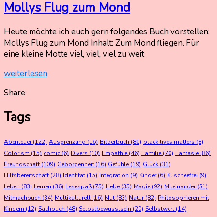
Mollys Flug zum Mond
14.
Nadine
Heute möchte ich euch gern folgendes Buch vorstellen:
Juni
Kammer
Mollys Flug zum Mond Inhalt: Zum Mond fliegen. Für
2021
eine kleine Motte viel, viel, viel zu weit
29.
April
weiterlesen
2022
Share
Tags
Abenteuer
(122)
Ausgrenzung
(16)
Bilderbuch
(80)
black lives matters
(8)
Colorism
(15)
comic
(6)
Divers
(10)
Empathie
(46)
Familie
(70)
Fantasie
(86)
Freundschaft
(109)
Geborgenheit
(16)
Gefühle
(19)
Glück
(31)
Hilfsbereitschaft
(28)
Identität
(15)
Integration
(9)
Kinder
(6)
Klischeefrei
(9)
Leben
(83)
Lernen
(36)
Lesespaß
(75)
Liebe
(35)
Magie
(92)
Miteinander
(51)
Mitmachbuch
(34)
Multikulturell
(16)
Mut
(83)
Natur
(82)
Philosophieren mit
Kindern
(12)
Sachbuch
(48)
Selbstbewusstsein
(20)
Selbstwert
(14)