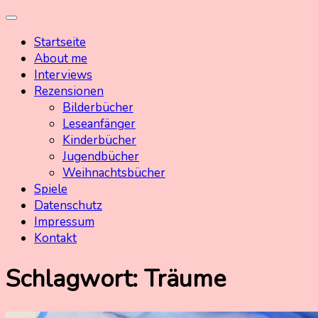
Skip
Kinderbuchschatz.de
Kinderbücher mit Herz
to
Startseite
content
About me
Interviews
Rezensionen
Bilderbücher
Leseanfänger
Kinderbücher
Jugendbücher
Weihnachtsbücher
Spiele
Datenschutz
Impressum
Kontakt
Schlagwort:
Träume