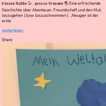
6.
Nadine
𝕂𝕝𝕖𝕚𝕟𝕖 ℝ𝕠𝕓𝕓𝕖 🦭 , 𝕘𝕣𝕠𝕤𝕤𝕖 𝕋𝕣𝕒𝕖𝕦𝕞𝕖 🌎 Eine erfrischende
September
Kammer
Geschichte über Abenteuer, Freundschaft und den Mut,
2025
6.
loszugehen ( bzw. loszuschwimmen ) „Neugier ist der
September
erste
2025
weiterlesen
Share