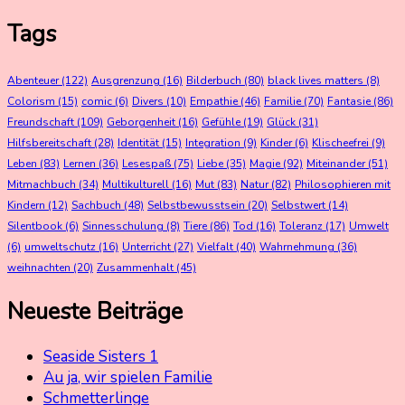
Tags
Abenteuer
(122)
Ausgrenzung
(16)
Bilderbuch
(80)
black lives matters
(8)
Colorism
(15)
comic
(6)
Divers
(10)
Empathie
(46)
Familie
(70)
Fantasie
(86)
Freundschaft
(109)
Geborgenheit
(16)
Gefühle
(19)
Glück
(31)
Hilfsbereitschaft
(28)
Identität
(15)
Integration
(9)
Kinder
(6)
Klischeefrei
(9)
Leben
(83)
Lernen
(36)
Lesespaß
(75)
Liebe
(35)
Magie
(92)
Miteinander
(51)
Mitmachbuch
(34)
Multikulturell
(16)
Mut
(83)
Natur
(82)
Philosophieren mit
Kindern
(12)
Sachbuch
(48)
Selbstbewusstsein
(20)
Selbstwert
(14)
Silentbook
(6)
Sinnesschulung
(8)
Tiere
(86)
Tod
(16)
Toleranz
(17)
Umwelt
(6)
umweltschutz
(16)
Unterricht
(27)
Vielfalt
(40)
Wahrnehmung
(36)
weihnachten
(20)
Zusammenhalt
(45)
Neueste Beiträge
Seaside Sisters 1
Au ja, wir spielen Familie
Schmetterlinge