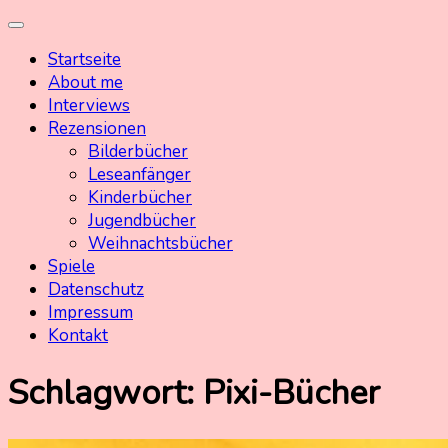
Skip
Kinderbuchschatz.de
Kinderbücher mit Herz
to
Startseite
content
About me
Interviews
Rezensionen
Bilderbücher
Leseanfänger
Kinderbücher
Jugendbücher
Weihnachtsbücher
Spiele
Datenschutz
Impressum
Kontakt
Schlagwort:
Pixi-Bücher