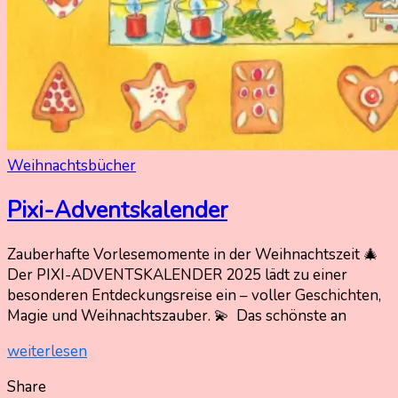
Weihnachtsbücher
Pixi-Adventskalender
4.
Nadine
Zauberhafte Vorlesemomente in der Weihnachtszeit 🎄
November
Kammer
Der PIXI-ADVENTSKALENDER 2025 lädt zu einer
2025
besonderen Entdeckungsreise ein – voller Geschichten,
4.
November
Magie und Weihnachtszauber. 💫 Das schönste an
2025
weiterlesen
Share