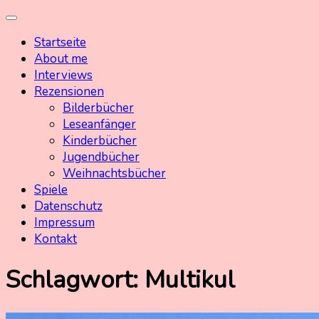
Skip
Kinderbuchschatz.de
Kinderbücher mit Herz
to
Startseite
content
About me
Interviews
Rezensionen
Bilderbücher
Leseanfänger
Kinderbücher
Jugendbücher
Weihnachtsbücher
Spiele
Datenschutz
Impressum
Kontakt
Schlagwort:
Multikul