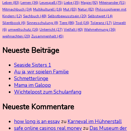
Leben
(83)
Lernen
(36)
Lesespaß
(75)
Liebe
(35)
Magie
(92)
Miteinander
(51)
Mitmachbuch
(34)
Multikulturell
(16)
Mut
(83)
Natur
(82)
Philosophieren mit
Kindern
(12)
Sachbuch
(48)
Selbstbewusstsein
(20)
Selbstwert
(14)
Silentbook
(6)
Sinnesschulung
(8)
Tiere
(86)
Tod
(16)
Toleranz
(17)
Umwelt
(6)
umweltschutz
(16)
Unterricht
(27)
Vielfalt
(40)
Wahrnehmung
(36)
weihnachten
(20)
Zusammenhalt
(45)
Neueste Beiträge
Seaside Sisters 1
Au ja, wir spielen Familie
Schmetterlinge
Mama im Galopp
Wichtelpost zum Schulanfang
Neueste Kommentare
how long is an essay
zu
Karneval im Hühnerstall
safe online casinos real money
zu
Das Museum der