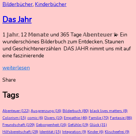
Bilderbücher
,
Kinderbücher
Das Jahr
25.
Nadine
1 𝕁𝕒𝕙𝕣, 12 𝕄𝕠𝕟𝕒𝕥𝕖 und 365 Tage 𝔸𝕓𝕖𝕟𝕥𝕖𝕦𝕖𝕣 💫 Ein
Dezember
Kammer
wunderschönes Bilderbuch zum Entdecken, Staunen
2025
und Geschichtenerzählen DAS JAHR nimmt uns mit auf
25.
Dezember
eine faszinierende
2025
weiterlesen
Share
Tags
Abenteuer
(122)
Ausgrenzung
(16)
Bilderbuch
(80)
black lives matters
(8)
Colorism
(15)
comic
(6)
Divers
(10)
Empathie
(46)
Familie
(70)
Fantasie
(86)
Freundschaft
(109)
Geborgenheit
(16)
Gefühle
(19)
Glück
(31)
Hilfsbereitschaft
(28)
Identität
(15)
Integration
(9)
Kinder
(6)
Klischeefrei
(9)