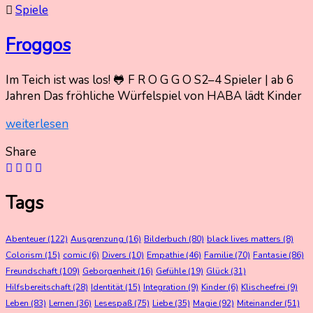
Spiele
Froggos
Im Teich ist was los! 🐸 F R O G G O S2–4 Spieler | ab 6
29.
Nadine
Jahren Das fröhliche Würfelspiel von HABA lädt Kinder
März
Kammer
weiterlesen
2026
29.
März
Share
2026
Tags
Abenteuer
(122)
Ausgrenzung
(16)
Bilderbuch
(80)
black lives matters
(8)
Colorism
(15)
comic
(6)
Divers
(10)
Empathie
(46)
Familie
(70)
Fantasie
(86)
Freundschaft
(109)
Geborgenheit
(16)
Gefühle
(19)
Glück
(31)
Hilfsbereitschaft
(28)
Identität
(15)
Integration
(9)
Kinder
(6)
Klischeefrei
(9)
Leben
(83)
Lernen
(36)
Lesespaß
(75)
Liebe
(35)
Magie
(92)
Miteinander
(51)