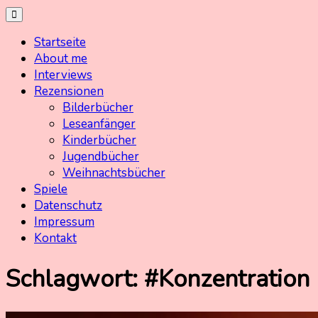
Skip
Kinderbuchschatz.de
Kinderbücher mit Herz
to
Startseite
content
About me
Interviews
Rezensionen
Bilderbücher
Leseanfänger
Kinderbücher
Jugendbücher
Weihnachtsbücher
Spiele
Datenschutz
Impressum
Kontakt
Schlagwort:
#Konzentration