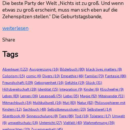
5.
Nadine
Die beste Party der Welt „Nichts ist zu groß. Und wenn
Oktober
Kammer
etwas zu groß erscheint, muss man sich eben auf die
2023
Zehenspitzen stellen.“ Die Geburtstagsbande,
5.
Oktober
weiterlesen
2023
Share
Tags
Abenteuer
(122)
Ausgrenzung
(16)
Bilderbuch
(80)
black lives matters
(8)
Colorism
(15)
comic
(6)
Divers
(10)
Empathie
(46)
Familie
(70)
Fantasie
(86)
Freundschaft
(109)
Geborgenheit
(16)
Gefühle
(19)
Glück
(31)
Hilfsbereitschaft
(28)
Identität
(15)
Integration
(9)
Kinder
(6)
Klischeefrei
(9)
Leben
(83)
Lernen
(36)
Lesespaß
(75)
Liebe
(35)
Magie
(92)
Miteinander
(51)
Mitmachbuch
(34)
Multikulturell
(16)
Mut
(83)
Natur
(82)
Philosophieren mit
Kindern
(12)
Sachbuch
(48)
Selbstbewusstsein
(20)
Selbstwert
(14)
Silentbook
(6)
Sinnesschulung
(8)
Tiere
(86)
Tod
(16)
Toleranz
(17)
Umwelt
(6)
umweltschutz
(16)
Unterricht
(27)
Vielfalt
(40)
Wahrnehmung
(36)
weihnachten
(20)
Zusammenhalt
(45)