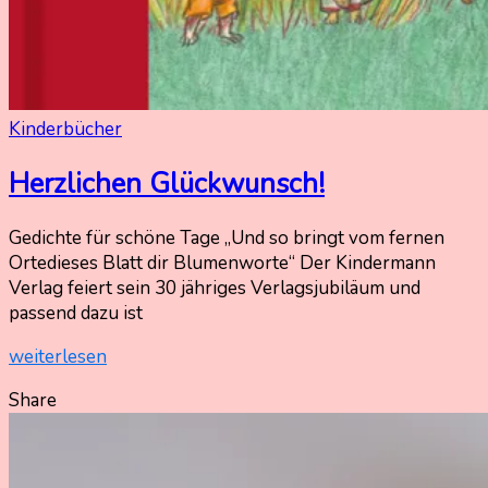
Kinderbücher
Herzlichen Glückwunsch!
9.
Nadine
Gedichte für schöne Tage „Und so bringt vom fernen
August
Kammer
Ortedieses Blatt dir Blumenworte“ Der Kindermann
2024
Verlag feiert sein 30 jähriges Verlagsjubiläum und
9.
August
passend dazu ist
2024
weiterlesen
Share