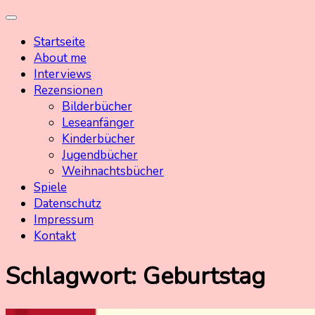
Skip
Kinderbuchschatz.de
Kinderbücher mit Herz
to
Startseite
content
About me
Interviews
Rezensionen
Bilderbücher
Leseanfänger
Kinderbücher
Jugendbücher
Weihnachtsbücher
Spiele
Datenschutz
Impressum
Kontakt
Schlagwort:
Geburtstag