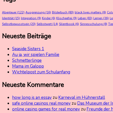
Abenteuer
(122)
Ausgrenzung
(16)
Bilderbuch
(80)
black lives matters
(8)
Col
Identität
(15)
Integration
(9)
Kinder
(6)
Klischeefrei
(9)
Leben
(83)
Lernen
(36)
L
Selbstbewusstsein
(20)
Selbstwert
(14)
Silentbook
(6)
Sinnesschulung
(8)
Tie
Neueste Beiträge
Seaside Sisters 1
Au ja, wir spielen Familie
Schmetterlinge
Mama im Galopp
Wichtelpost zum Schulanfang
Neueste Kommentare
how long is an essay
zu
Karneval im Hühnerstall
safe online casinos real money
zu
Das Museum der I
online casino games for real money
zu
Freunde der 