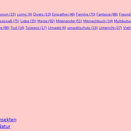
orism
(15)
comic
(6)
Divers
(10)
Empathie
(46)
Familie
(70)
Fantasie
(86)
Freund
esespaß
(75)
Liebe
(35)
Magie
(92)
Miteinander
(51)
Mitmachbuch
(34)
Multikultu
re
(86)
Tod
(16)
Toleranz
(17)
Umwelt
(6)
umweltschutz
(16)
Unterricht
(27)
Vielf
nsekten
Natur