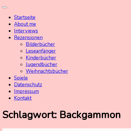
Skip
Kinderbuchschatz.de
Kinderbücher mit Herz
to
Startseite
content
About me
Interviews
Rezensionen
Bilderbücher
Leseanfänger
Kinderbücher
Jugendbücher
Weihnachtsbücher
Spiele
Datenschutz
Impressum
Kontakt
Schlagwort:
Backgammon