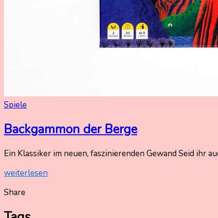
Spiele
Backgammon der Berge
27.
Nadine
Ein Klassiker im neuen, faszinierenden Gewand Seid ihr 
November
Kammer
weiterlesen
2023
27.
November
Share
2023
Tags