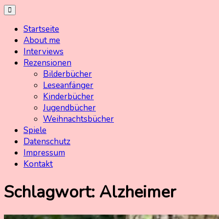
Skip
Kinderbuchschatz.de
Kinderbücher mit Herz
to
Startseite
content
About me
Interviews
Rezensionen
Bilderbücher
Leseanfänger
Kinderbücher
Jugendbücher
Weihnachtsbücher
Spiele
Datenschutz
Impressum
Kontakt
Schlagwort:
Alzheimer