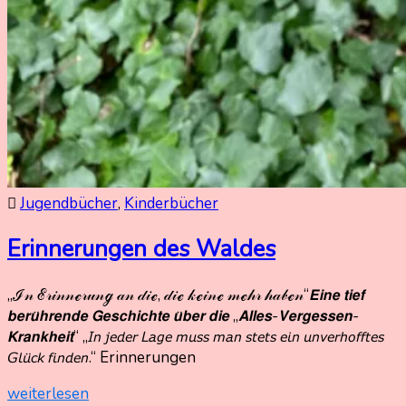
Jugendbücher
,
Kinderbücher
Erinnerungen des Waldes
„ℐ𝓃 ℰ𝓇𝒾𝓃𝓃ℯ𝓇𝓊𝓃ℊ 𝒶𝓃 𝒹𝒾ℯ, 𝒹𝒾ℯ 𝓀ℯ𝒾𝓃ℯ 𝓂ℯ𝒽𝓇 𝒽𝒶𝒷ℯ𝓃“𝙀𝙞𝙣𝙚 𝙩𝙞𝙚𝙛
31.
Nadine
𝙗𝙚𝙧𝙪̈𝙝𝙧𝙚𝙣𝙙𝙚 𝙂𝙚𝙨𝙘𝙝𝙞𝙘𝙝𝙩𝙚 𝙪̈𝙗𝙚𝙧 𝙙𝙞𝙚 „𝘼𝙡𝙡𝙚𝙨-𝙑𝙚𝙧𝙜𝙚𝙨𝙨𝙚𝙣-
August
Kammer
𝙆𝙧𝙖𝙣𝙠𝙝𝙚𝙞𝙩“ „𝘐𝘯 𝘫𝘦𝘥𝘦𝘳 𝘓𝘢𝘨𝘦 𝘮𝘶𝘴𝘴 𝘮𝘢𝘯 𝘴𝘵𝘦𝘵𝘴 𝘦𝘪𝘯 𝘶𝘯𝘷𝘦𝘳𝘩𝘰𝘧𝘧𝘵𝘦𝘴
2023
31.
𝘎𝘭𝘶̈𝘤𝘬 𝘧𝘪𝘯𝘥𝘦𝘯.“ Erinnerungen
August
weiterlesen
2023