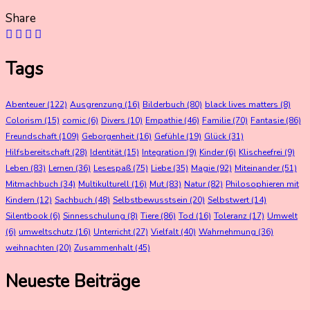
Share
Tags
Abenteuer
(122)
Ausgrenzung
(16)
Bilderbuch
(80)
black lives matters
(8)
Colorism
(15)
comic
(6)
Divers
(10)
Empathie
(46)
Familie
(70)
Fantasie
(86)
Freundschaft
(109)
Geborgenheit
(16)
Gefühle
(19)
Glück
(31)
Hilfsbereitschaft
(28)
Identität
(15)
Integration
(9)
Kinder
(6)
Klischeefrei
(9)
Leben
(83)
Lernen
(36)
Lesespaß
(75)
Liebe
(35)
Magie
(92)
Miteinander
(51)
Mitmachbuch
(34)
Multikulturell
(16)
Mut
(83)
Natur
(82)
Philosophieren mit
Kindern
(12)
Sachbuch
(48)
Selbstbewusstsein
(20)
Selbstwert
(14)
Silentbook
(6)
Sinnesschulung
(8)
Tiere
(86)
Tod
(16)
Toleranz
(17)
Umwelt
(6)
umweltschutz
(16)
Unterricht
(27)
Vielfalt
(40)
Wahrnehmung
(36)
weihnachten
(20)
Zusammenhalt
(45)
Neueste Beiträge